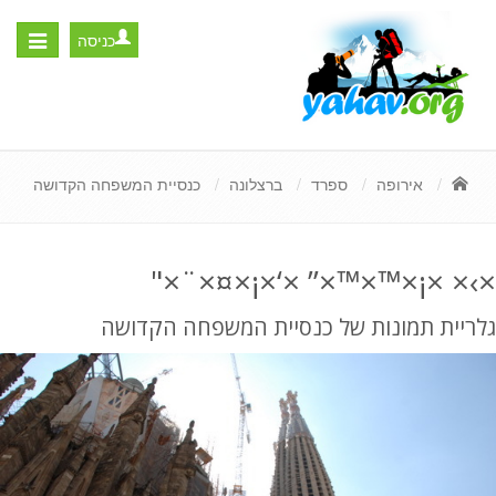
כניסה
Toggle
igation
אירופה
ספרד
ברצלונה
כנסיית המשפחה הקדושה
×›× ×¡×™×™×” ×‘×¡×¤×¨×"
גלריית תמונות של כנסיית המשפחה הקדושה