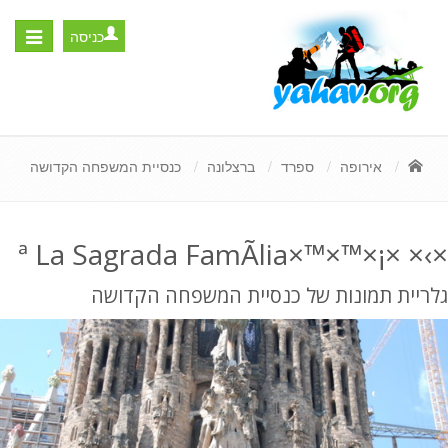
כניסה
Toggle
igation
אירופה
ספרד
ברצלונה
כנסיית המשפחה הקדושה
×›× ×¡×™×™×ª La Sagrada FamÃ­lia
גלריית תמונות של כנסיית המשפחה הקדושה