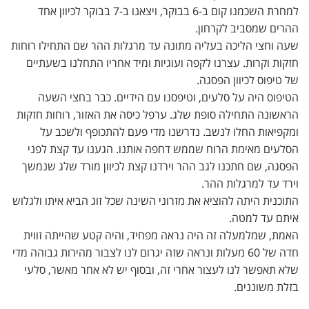
למחרת השכמנו קום ב-6 בבוקר, ויצאנו ב-7 בבוקר לכיוון אחד
ההרים שמסביב לקרחון.
שעה וחצי הליכה בעליה מתונה עד מרגלות ההר שם התחילו רוחות
חזקות וקרות. עצרנו לקפה ועוגיות ומיד אחריו התחלנו בשעתיים
של טיפוס לכיוון הפסגה.
הטיפוס היה על סלעים, וטיפסנו עם הידיים. כבר בחצי השעה
הראשונה התחילה סופת שלג. ערפל כיסה את האזור, רוחות חזקות
ומקפיאות החלו לנשב. נדרשנו מדי פעם להתכופף ולשכב על
הסלעים מאימת הרוח שממש דחפה אותנו. הגענו עד קצת לפני
הפסגה, שם חתכנו לגב ההר וירדנו קצת לכיוון מורד שלג שנמשך
וירד עד למרגלות ההר.
התוכנית היתה להוציא את מזרוני השינה שכל זוג הביא איתו ולגלוש
איתם עד למטה.
האמת, שמלמעלה זה היה נראה מפחיד, והיה קטע שהייתה זווית
חדה של 60 מעלות ונראה שזה יגרום לנו לצבור מהירות גבוהה מדי
שלא תאפשר לנו לעצור אחרי זה, ובסוף יש לא אחר מאשר, סלעי
בזלת משוננים.