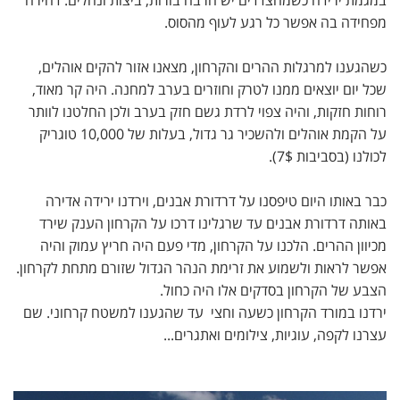
במגמת ירידה כשמהצדדים יש הרבה בורות, ביצות ונחלים. דהירה
מפחידה בה אפשר כל רגע לעוף מהסוס.
כשהגענו למרגלות ההרים והקרחון, מצאנו אזור להקים אוהלים,
שכל יום יוצאים ממנו לטרק וחוזרים בערב למחנה. היה קר מאוד,
רוחות חזקות, והיה צפוי לרדת גשם חזק בערב ולכן החלטנו לוותר
על הקמת אוהלים ולהשכיר גר גדול, בעלות של 10,000 טוגריק
לכולנו (בסביבות 7$).
כבר באותו היום טיפסנו על דרדורת אבנים, וירדנו ירידה אדירה
באותה דרדורת אבנים עד שרגלינו דרכו על הקרחון הענק שירד
מכיוון ההרים. הלכנו על הקרחון, מדי פעם היה חריץ עמוק והיה
אפשר לראות ולשמוע את זרימת הנהר הגדול שזורם מתחת לקרחון.
הצבע של הקרחון בסדקים אלו היה כחול.
ירדנו במורד הקרחון כשעה וחצי עד שהגענו למשטח קרחוני. שם
עצרנו לקפה, עוגיות, צילומים ואתגרים...