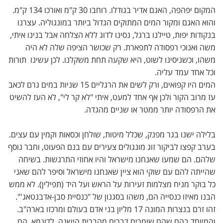
המקום יפהפה, האגם אדיר בגודלו. רוחבו 30 ק"מ ואורכו 134 ק"מ.
והוא האגם ומקור המים המתוקים הגדול ביותר במונגוליה. עצרנו
בנקודות יפות, טיילנו ברגל, נסינו לדוג ללא הצלחה אבל בנינו איתי,
משה ואנוכי רפסודה לתפארת. רק שכושר הציפה שלה לא היה
משהו, וכשניסינו לשוט, היא שקעה תחת משקלנו. לכן עשינו תורות
וכל אחד עמד עליה.
המים היו קפואים, ורק לשים את הרגליים 15 שניות במים גרם לכאב
עז מרוב הקור ולכן אף אחד למעט, איתי "לא קר לי", לא העז להשיט
את הרפסודה יותר ממטר או שניים מהגדה.
בלילה ישנו בגר מפנק, שכלל מיטות, שולחן וכסאות וקמין עם עצים.
בערב קפצו לביקור זוג מונגולים צעירים עם בנם הפעוט, וחבר נוסף
שלהם. הם שמעו שאנחנו מישראל והיו אחוזי התרגשות. בשיחה
שהייתה להם עם שוקי הוא ציין שאנחנו מישראל וסיפר להם שאני
כל בוקר מניח מצלמות זעירות על הראש ועל היד (תפילין). לא ממש
הבנו מאיזו כנסייה הם, משהו בסגנון של "כנסיית סבן-אדבנטאג'".
זהו זרם בנצרות המונה 17 מליון בני אדם בעולם ומרכזו בארה"ב.
והמיוחד בהם שהם שומרים דברים מהברית הישנה. לדוגמא, הם