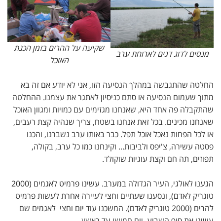
שקיעה על ההרים בזמן הכנת
מנסים לדוג דגים לארוחת ערב
האוכל
החלטה שהתגבשה במהלך הנסיעה הזו, אני לא יודע אם זה בא
מתוך שעמום הנסיעה או סתם כניסיון לאתגר את עצמנו. ההחלטה
שהתקבלה פה אחד היא, שאנחנו מגזימים עם כמויות ומגוון האוכל
שאנחנו מכינים. בכל זאת אנחנו בשטח, צריך שנהיה קצת רעבים,
או לכל הפחות נאכל אוכל תפל. כבר באותו ערב נשברנו, והכנו
פסטה עשירה, צ'יפס ולביבות... וקינחנו כמו כל ערב, בקולה,
תפוזים, תה חם וקצת עוגיות שוקולד.
הגענו לאולגי, העיר הגדולה במערב. עשינו פרמיט לאגמים (2000
טוגריק לאדם), ונסענו שעתיים וחצי לעיירה אחרת לעשות פרמיט
להרים (2000 טוגריק לאדם). המשכנו עוד יום וחצי לאגמים שם
עשינו את סוף השבוע, יום חמישי עד ראשון.