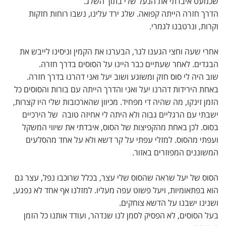
שכמעט איבדתי את הנעל שלי בתוך השלג.
הדרך חזרה הייתה קפואה. שלג ירד עלינו, נשבו רוחות חזקות
וקרות, ונרטבנו לגמרי.
אחרי שעה וחצי הגענו לגר, הבערנו את הקמין וניסינו לייבש את
הבגדים. לאחר שעתיים כבר היינו על הסוסים בדרך חזרה.
שוב היה לי סוס חזק ומשוגע ושוב יעל ואני דהרנו בדרך חזרה.
באחת הירידות דהרנו יעל ואני והדרך הייתה עם בורות והסוסים כל
הזמן זינקו, מה שהיה די מפחיד. מכיוון שהארכובות שלי היו קצרות,
ישבתי עם הרגליים גבוה ולא היתה לי אחיזה טובה של הירכיים
בסוס. לכן באחת מהקפיצות של הסוס, איבדתי את שיווי המשקל
ועפתי מהסוס. למזלי עפתי על קר דשא ולא על אחד מהסלעים
המשוננים המפוזרים באזור.
הסוס של יעל שראה שהסוס שלי עצר, בכלל שרוכבו נפל, עצר גם
הוא בפתאומיות, ויעל פשוט עפה מעליו. למזלנו אף אחד לא נפגע,
ושנינו ישבנו על הדשא צוחקים.
בעל הסוסים, לא הפסיק לסמן לנו שנדהר, ועודד אותנו כל הזמן