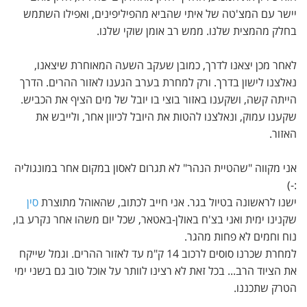
יישר עם המצ'טה של איתי שהביא מהפיליפינים, ואפילו השתמש
בחלק מהמצית שלנו. ממש רב אומן שוקי שלנו.
לאחר מכן יצאנו לדרך, כמובן שעקב השעה המאוחרת שיצאנו,
נאלצנו לישון בדרך. ורק למחרת בערב הגענו לאזור ההרים. הדרך
הייתה קשה, ושקענו באזור בוצי בו יובל של מים הציף את הכביש.
שקענו עמוק, ונאלצנו להטות את היובל לכיוון אחר, ולייבש את
האזור.
אני מקווה "שהטיית הנהר" לא תגרום לאסון במקום אחר במונגוליה
:-)
ישנו לראשונה בטיול בגר. אני חייב לכתוב, שהאוהל מתוצרת
סין
שקנינו ימית ואני בצ'ח באולן-באטאר, שכל יום משהו אחר נקרע בו,
נוח וחמים לא פחות מהגר.
למחרת שכרנו סוסים לרכוב 14 ק"מ עד לאזור ההרים. וגמל שייקח
את הציוד הרב... בכל זאת לא רצינו לוותר על אוכל טוב גם בשני ימי
הטרק שתכננו.