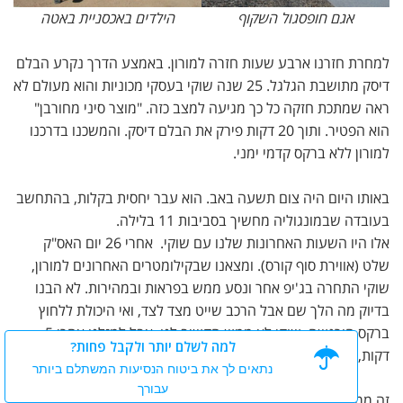
אגם חופסגול השקוף
הילדים באכסניית באטה
למחרת חזרנו ארבע שעות חזרה למורון. באמצע הדרך נקרע הבלם
דיסק מתושבת הגלגל. 25 שנה שוקי בעסקי מכוניות והוא מעולם לא
ראה שמתכת חזקה כל כך מגיעה למצב כזה. "מוצר סיני מחורבן"
הוא הפטיר. ותוך 20 דקות פירק את הבלם דיסק. והמשכנו בדרכנו
למורון ללא ברקס קדמי ימני.
באותו היום היה צום תשעה באב. הוא עבר יחסית בקלות, בהתחשב
בעובדה שבמונגוליה מחשיך בסביבות 11 בלילה.
אלו היו השעות האחרונות שלנו עם שוקי. אחרי 26 יום האס"ק
שלט (אווירת סוף קורס). ומצאנו שבקילומטרים האחרונים למורון,
שוקי התחרה בג'יפ אחר ונסע ממש בפראות ובמהירות. לא הבנו
בדיוק מה הלך שם אבל הרכב שייט מצד לצד, ואי היכולת ללחוץ
ברקס הורגשה. שוקי לא ממש הקשיב לנו, אבל למזלנו אחרי 5
למה לשלם יותר ולקבל פחות?
דקות, נהג הג'יפ השני נכנע.
נתאים לך את ביטוח הנסיעות המשתלם ביותר
עבורך
זה ממש לא התאים לשוקי כיוון שהוא היה ממש אחראי. כשהיינו