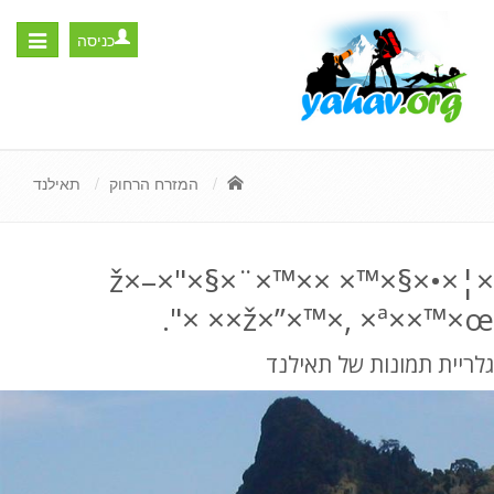
כניסה
Toggle
igation
המזרח הרחוק
תאילנד
×¦×•×§×™× ×ž×–×"×§×¨×™×
×ž×”×™×, ×ª××™×œ× ×".
גלריית תמונות של תאילנד