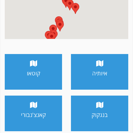
איותיה
קוטאו
בנגקוק
קאנצ'נבורי