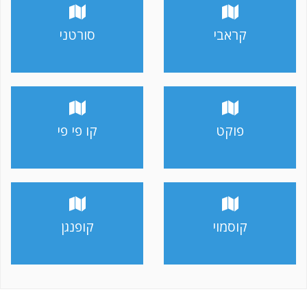
קראבי
סורטני
פוקט
קו פי פי
קוסמוי
קופנגן