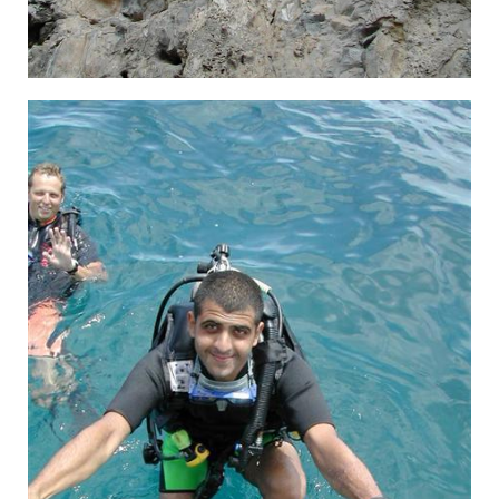
×¦×Œ×™×Œ×•×ª ×‘×§×•×¤×™×¤×™ ×ª××™×Œ× ×"