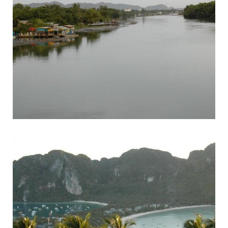
× ×”×¨×•×ª ×‘×ª××™×Œ× ×"
×ª×¦×¤×™×ª ×¢×Œ ×§×•×¤×™×¤×™