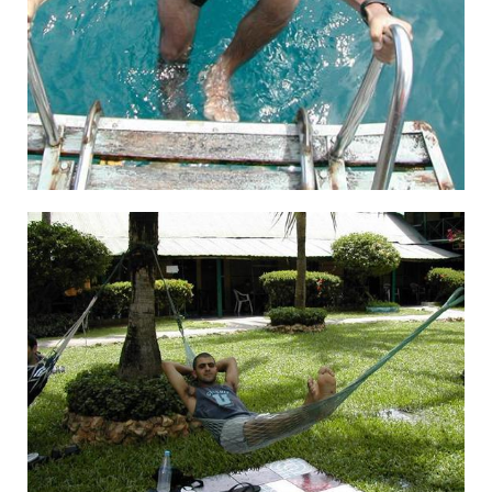
×¢×¨×¡×Œ×™× ×‘×ª××™×Œ× ×"