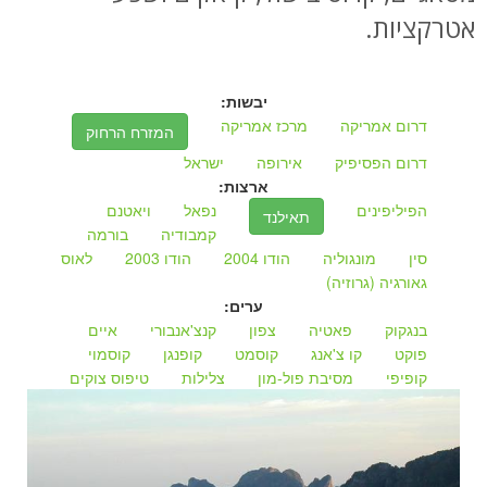
אטרקציות.
יבשות:
דרום אמריקה
מרכז אמריקה
המזרח הרחוק
דרום הפסיפיק
אירופה
ישראל
ארצות:
הפיליפינים
נפאל
ויאטנם
תאילנד
קמבודיה
בורמה
סין
מונגוליה
הודו 2004
הודו 2003
לאוס
גאורגיה (גרוזיה)
ערים:
בנגקוק
פאטיה
צפון
קנצ'אנבורי
איים
פוקט
קו צ'אנג
קוסמט
קופנגן
קוסמוי
קופיפי
מסיבת פול-מון
צלילות
טיפוס צוקים