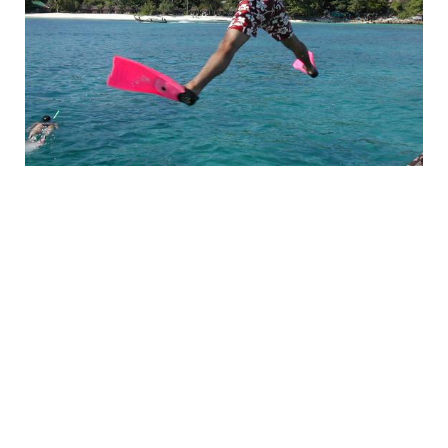
××˜×¨×§×¦×™×•×ª ×‘×ª××™×Œ× ×"