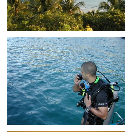
×¦×Œ×™×Œ×•×ª ×‘×ª××™×Œ× ×"