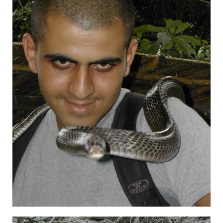
×—×•×•×ª × ×—×©×™×, ×ª××™×Œ× ×".