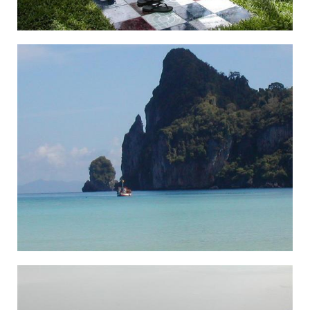
×¦×•×§×™× ×Ž×–×"×§×¨×™× ×Ž×”×™×, ×ª××™×Œ× ×".