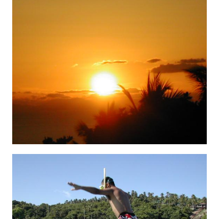
×©×§×™×¢×” ×‘×ª××™×Œ× ×"