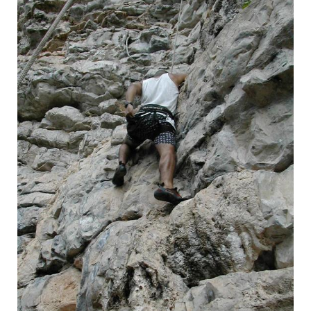
×˜×™×¤×•×¡ ×¦×•×§×™×, ×ª××™×Œ× ×".