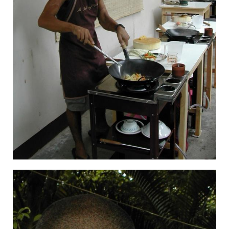
×§×•×¨×¡ ×‘×™×©×•×Œ ×‘×ª××™×Œ× ×"