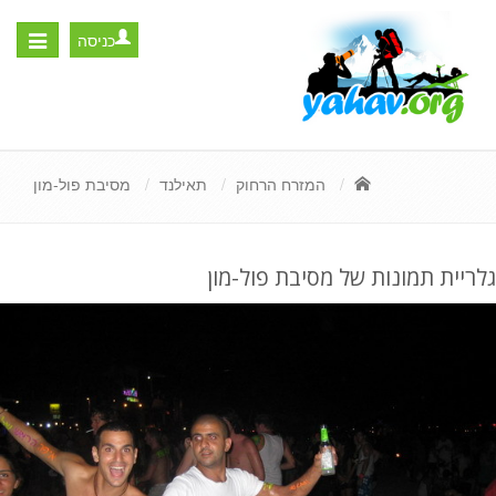
כניסה
Toggle
igation
המזרח הרחוק
תאילנד
מסיבת פול-מון
גלריית תמונות של מסיבת פול-מון