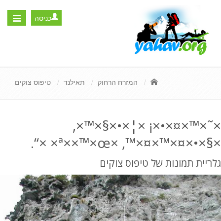
כניסה
Toggle
igation
המזרח הרחוק
תאילנד
טיפוס צוקים
×˜×™×¤×•×¡ ×¦×•×§×™×,
×§×•×¤×™×¤×™, ×ª××™×œ× ×“.
גלריית תמונות של טיפוס צוקים