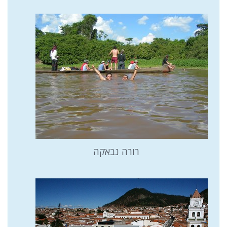
רורה נבאקה