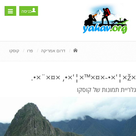
כניסה
Toggle
igation
דרום אמריקה
פרו
קוסקו
×ž×¦'×•-×¤×™×¦'×•, ×¤×¨×•.
גלריית תמונות של קוסקו