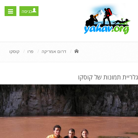
כניסה
Toggle
igation
דרום אמריקה
פרו
קוסקו
גלריית תמונות של קוסקו