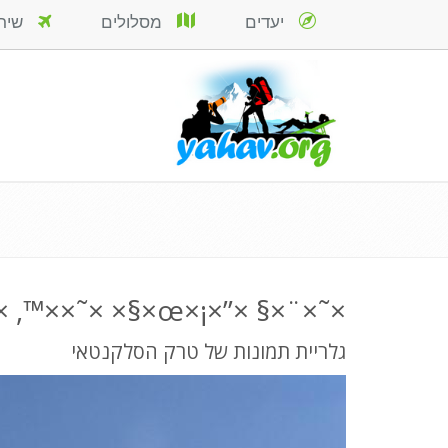
יעדים
מסלולים
שירות
×˜×¨×§ ×”×¡×œ×§× ×˜××™, ×§×•×¡×§×•, ×¤×¨×•.
גלריית תמונות של טרק הסלקנטאי