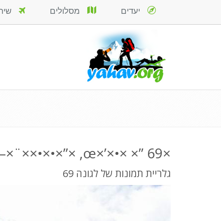
יעדים
מסלולים
שירות
×œ×’×•× ×” 69, ×”×•×•××¨×–, ×¤×¨×•.
גלריית תמונות של לגונה 69