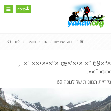
כניסה
Toggle
igation
דרום אמריקה
פרו
הווארז
לגונה 69
×œ×’×•× ×” 69×ª ×”×•×•××¨×–,
×¤×¨×•.
גלריית תמונות של לגונה 69