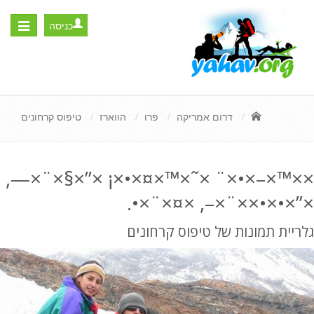
כניסה
Toggle
igation
דרום אמריקה
פרו
הווארז
טיפוס קרחונים
××™×–×•×¨ ×˜×™×¤×•×¡ ×”×§×¨×—,
×”×•×•××¨×–, ×¤×¨×•.
גלריית תמונות של טיפוס קרחונים