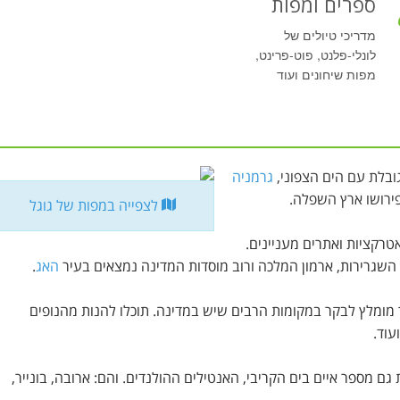
ספרים ומפות
מדריכי טיולים של
לונלי-פלנט, פוט-פרינט,
מפות שיחונים ועוד
גובלת עם הים הצפוני,
גרמניה
ירושו ארץ השפלה.
לצפייה במפות של גוגל
טרקציות ואתרים מעניינים.
שגרירות, ארמון המלכה ורוב מוסדות המדינה נמצאים בעיר
האג
.
 מומלץ לבקר במקומות הרבים שיש במדינה. תוכלו להנות מהנופים
עוד.
ן הולנד כוללת גם מספר איים בים הקריבי, האנטילים ההולנדים. והם: ארובה, בונייר,