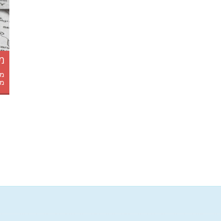
מ
מי
מו