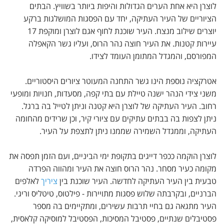
לוצרן היא אחת הערים הגדולות והיפות ביותר בשוויץ. הבתים
הציוריים של העיר העתיקה, יחד עם הפסגות המושלגות ברקע
יוצרים שילוב מנצח. העיר שוכנת לחוף אגם לוצרן ומוקפת 17
עיירות קטנות. את העיר חוצה נהר הרוס, ועליו גשר הקאפלה
המפורסם, והמגדל המתומן העומד לצידו.
אטרקציה נוספת הינו גשר התחנה המעוטר ציורים היסטוריים.
משני צידי הנהר ישנה טיילת עם בתי קפה, מסעדות, חנויות ומופעי
רחוב. העיר העתיקה של לוצרן היא קטנה וניתן לטייל בה ברגל.
ניתן לצפות בה בבתים עתיקים עם ציורי קיר, וכן שרידים מהחומה
העתיקה, וממגדל השמירה שממנו ניתן לתצפת על העיר.
לוצרן הוקמה ככפר דייגים בתקופת ימי הביניים, ועם הזמן תפסה את
מקומה כעיר מסחר. נהר הרוס חוצה את העיר ומהווה הפרדה
טבעית בין העיר העתיקה לחדשה. העיר שוכנת בין
ציריך
לאלפים
הברניים, ובקרבתה שלוש פסגות מתויירות - פילטוס, טיטליס וריגי.
העיר מתגאה גם בחיי תרבות עשירים, ומתקיימים בה מספר
פסטיבלים שנתיים, פסטיבל המסיכות, הפסטיבל למוסיקה קלאסית,