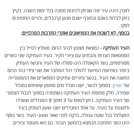
לוצרן הינה עיר יפה שניתן להינות ממנה בכל ימות השנה. בקיץ
ניתן לבלות באגם ובחורף ישנם מגוון קרנבלים, והרים המזמינים
לסקי.
בנוסף, לא לשכוח את המוזיאונים ואתרי התרבות המרכזיים:
העיר העתיקה -
נמצאת מצפון לנהר הרוס. מומלץ לטייל בין
הסמטאות הצרות והבתים עם ציורי הקיר. בעיר העתיקה שני גשרים
מפורסמים, גשר הקאפלה הינו סמלה של העיר והגשר העתיק
ביותר באירופה המיועד להולכי רגל המחבר את שני צידי נהר הרוס
החוצה את העיר. בגשר ציוריים עתיקים המתארים את ההסטורייה
של
שוויץ
. בסמוך לגשר, ישנו מגדל מים מתומן ששימש כמגדל
שמירה. חלק מחומת העיר העתיקה נשתמרה בסמוך לגבול הצפוני
של העיר העתיקה. ניתן לטפס על 3 מתוך 8 המגדלים ששרדו
ולתצפת על העיר. על אחד המגדלים ישנו שעון העתיק בעיר
המצלצל בכל שעה עגולה, כדקה לפני שאר שעוני העיר. גשר נוסף
הינו גשר התחנה הנמצא בהמשך הנהר. גם הוא מעוטר ציורים.