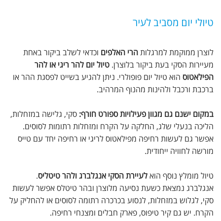
טיולי יום מסביב לעיר
לוצרן ממוקמת למרגלות
הרי האלפים
וכדאי לשלב ביקור באחת
מעיירות הסקי בעת ביקור בלוצרן.
טיול יום להר ריגי או להר
הפילאטוס
הוא טיול יום פופולרי. ניתן להגיע בשייט לפסגת ההר או
ברכבת ורכבל ולהינות מהנוף המרהיב.
במקום ישנם גם מגוון פעילויות ספורט חורף:
סקי, גלישה במזחלות,
הליכה בנעלי שלג, החלקה על הקרח ומזחלות רתומות לסוסים.
אפשר גם לעשות רחיפה מפילאטוס לריגי או רחיפה יחד עם טייס
מורשה לחוויה ייחודית.
טיול מומלץ נוסף הוא
לעיירת הסקי אנגלברג ולהר טיטליס
.
אנגלברג נמצאת כשעת נסיעה מלוצרן ובהר טיטלס אפשר לעשות
סקי, לגלוש במזחלות, לנסוע בכרכרה רתומה לסוסים או להחליק על
הקרח. יש גם קיר טיפוס, פארק חבלים ומצנחי רחיפה.