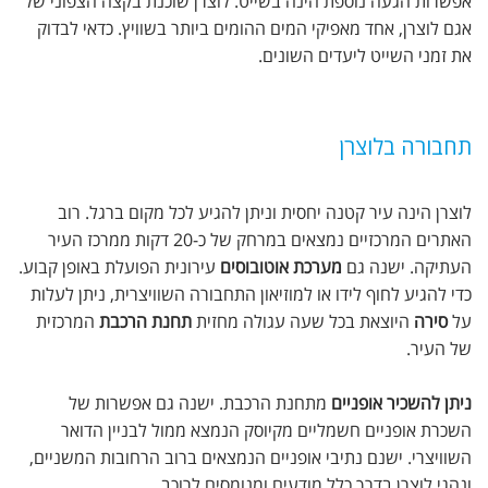
אפשרות הגעה נוספת הינה בשייט. לוצרן שוכנת בקצה הצפוני של
אגם לוצרן, אחד מאפיקי המים ההומים ביותר בשוויץ. כדאי לבדוק
את זמני השייט ליעדים השונים.
תחבורה בלוצרן
לוצרן הינה עיר קטנה יחסית וניתן להגיע לכל מקום ברגל. רוב
האתרים המרכזיים נמצאים במרחק של כ-20 דקות ממרכז העיר
העתיקה. ישנה גם
מערכת אוטובוסים
עירונית הפועלת באופן קבוע.
כדי להגיע לחוף לידו או למוזיאון התחבורה השוויצרית, ניתן לעלות
על
סירה
היוצאת בכל שעה עגולה מחזית
תחנת הרכבת
המרכזית
של העיר.
ניתן להשכיר אופניים
מתחנת הרכבת. ישנה גם אפשרות של
השכרת אופניים חשמליים מקיוסק הנמצא ממול לבניין הדואר
השוויצרי. ישנם נתיבי אופניים הנמצאים ברוב הרחובות המשניים,
ונהגי לוצרן בדרך כלל מודעים ומנומסים לרוכב.