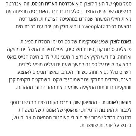
סמל נוסף של העיר לוצרן הוא
אנדרטת האריה הגוסס
. זוהי אנדרטה
מרשימה של אריה החצוב בסלע ובגבו חרב. האנדרטה מנציחה את
מאות חיילי המשמר שנהרגו במהפיכה הצרפתית. האנדרטה
נמצאת בכיכר Lowenplatz והיא חלק מגן יפה עם בריכת מים.
באגם לוצרן
שפע אטרקציות של ספורט ימי הכוללות ספינות
פדאלים, סירות קנו, סירות משוטים, ואפילו סירות המשלבים מוזיקה
וארוחה. בחודשי הקיץ אטרקציה מעניינת לילדים הינה הנייט בואט
המציעה שייט על ספינה למשך שעתיים ועליה מופע לילדים.
השייט כולל גם ארוחה. כשיורד הערב, וכאשר מגיעים לאמצע
האגם, הילדים מתבקשים לשמור על שקט והשחקנים לוקחים קרן
וותוקעים בו ובתום התקיעה שומעים את ההד החוזר מההרים.
מוזיאון לאומנות
- המוזיאון שוכן במרכז הקונגרסים החדש ובנוסף
לעבודות האמנות הרגילות, יש אוסף של אומנות של משפחת
רוזנגרט הכולל יצירות של מובילי האומנות מהמאה ה-19 וה-20,
בדגש על אומנות שוויצרית.