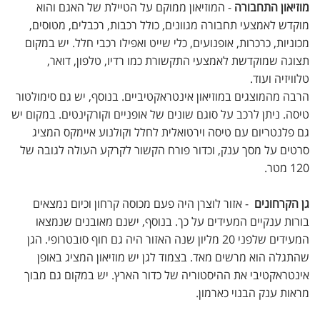
מוזיאון התחבורה
- המוזיאון ממוקם על הטיילת של האגם והוא
מוקדש לאמצעי תחבורה מגוונים, כולל רכבות, רכבלים, מטוסים,
מכוניות, כרכרות, אופנועים, כלי שייט ואפילו רכבי חלל. יש במקום
תצוגה שמוקדשת לאמצעי התקשורת כמו רדיו, טלפון, דואר,
טלוויזיה ועוד.
הרבה מהמוצגים במוזיאון אינטראקטיביים. בנוסף, יש גם סימולטור
טיסה. ניתן לרכב על סוגם שונים של אופניים וקורקינטים. במקום יש
גם פלנטריום עם טיסה וירטואלית לחלל וקולנוע איימקס המציג
סרטים על מסך ענק, וכדור פורח הקשור לקרקע העולה לגובה של
120 מטר.
גן הקרחונים
- אזור לוצרן היה פעם מכוסה קרחון וכיום נמצאים
בורות ענקיים המעידים על כך. בנוסף, ישנם מאובנים שנמצאו
המעידים שלפני 20 מליון שנה האזור היה גם חוף סובטרופי. הגן
שהתגלה הוא מרשים מאד. בצמוד לגן יש מוזיאון המציג באופן
אינטראקטיבי את ההיסטוריה של כדור הארץ. יש במקום גם מבוך
מראות ענק הבנוי כארמון.