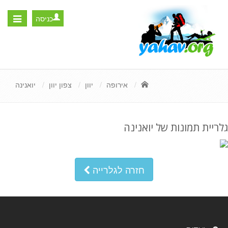
כניסה
Toggle
igation
אירופה
יוון
צפון יוון
יואנינה
גלריית תמונות של יואנינה
חזרה לגלרייה