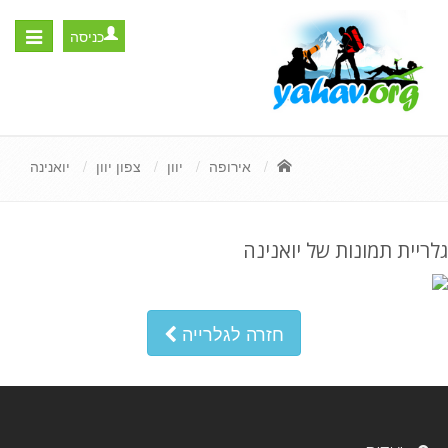
כניסה
Toggle
igation
אירופה
יוון
צפון יוון
יואנינה
גלריית תמונות של יואנינה
חזרה לגלרייה