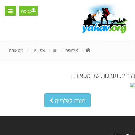
כניסה
Toggle
igation
אירופה
יוון
צפון יוון
מטאורה
גלריית תמונות של מטאורה
חזרה לגלרייה