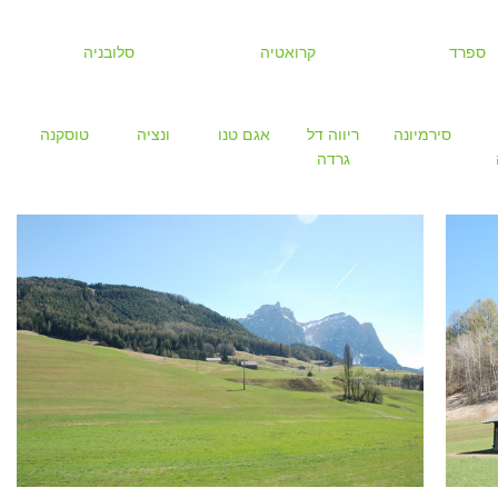
ספרד
קרואטיה
סלובניה
סירמיונה
ריווה דל
אגם טנו
ונציה
טוסקנה
גרדה