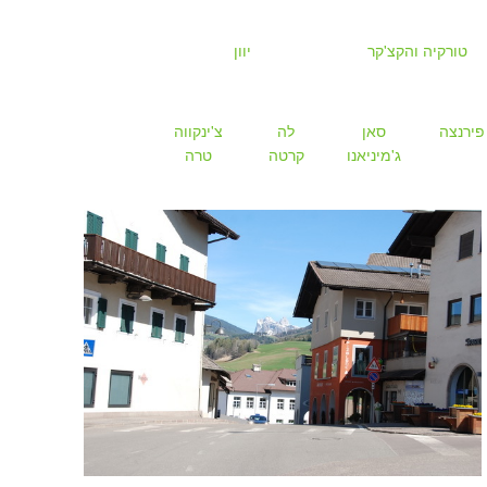
טורקיה והקצ'קר
יוון
פירנצה
סאן
לה
צ'ינקווה
ג'מיניאנו
קרטה
טרה