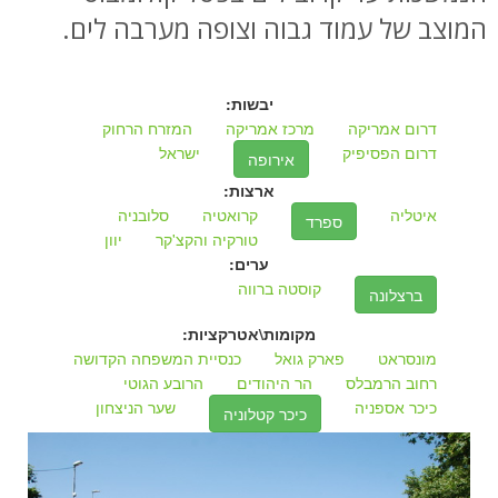
המוצב של עמוד גבוה וצופה מערבה לים.
יבשות:
דרום אמריקה
מרכז אמריקה
המזרח הרחוק
דרום הפסיפיק
ישראל
אירופה
ארצות:
איטליה
קרואטיה
סלובניה
ספרד
טורקיה והקצ'קר
יוון
ערים:
קוסטה ברווה
ברצלונה
מקומות\אטרקציות:
מונסראט
פארק גואל
כנסיית המשפחה הקדושה
רחוב הרמבלס
הר היהודים
הרובע הגוטי
כיכר אספניה
שער הניצחון
כיכר קטלוניה