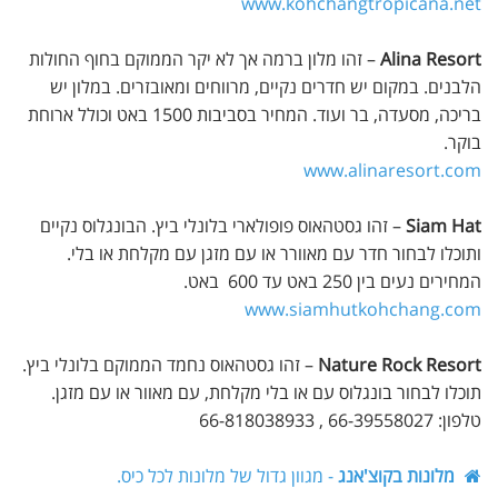
www.kohchangtropicana.net
Alina Resort
– זהו מלון ברמה אך לא יקר הממוקם בחוף החולות
הלבנים. במקום יש חדרים נקיים, מרווחים ומאובזרים. במלון יש
בריכה, מסעדה, בר ועוד. המחיר בסביבות 1500 באט וכולל ארוחת
בוקר.
www.alinaresort.com
Siam Hat
– זהו גסטהאוס פופולארי בלונלי ביץ. הבונגלוס נקיים
ותוכלו לבחור חדר עם מאוורר או עם מזגן עם מקלחת או בלי.
המחירים נעים בין 250 באט עד 600 באט.
www.siamhutkohchang.com
Nature Rock Resort
– זהו גסטהאוס נחמד הממוקם בלונלי ביץ.
תוכלו לבחור בונגלוס עם או בלי מקלחת, עם מאוור או עם מזגן.
טלפון: 66-39558027 , 66-818038933
מלונות בקוצ'אנג
- מגוון גדול של מלונות לכל כיס.