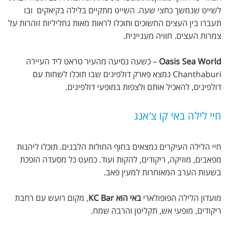
לשייט שנמשך כחצי שעה. השייט מתקיים בלילה בקיאקים ובו
תעברו בין העצים החשוכים ותוכלו לראות מאות גחליליות זוהרות על
צמרות העצים. חוויה מעניינית.
Oasis Sea World
– כשעה נסיעה מהעיר טראט ליד העיירה
Chanthaburi נמצא פארק דולפינים שבו תוכלו לשחות עם
דולפינים, להאכיל אותם ולצפות במופעי דולפינים.
חיי לילה באי קו צ'אנג
חיי הלילה העיקרים נמצאים בחוף החולות הלבנים. תוכלו ליהנות
מפאבים, מוזיקה, ריקודים, להקות ועוד. כמעט כל מסעדה הופכת
בשעות הערב המאוחרות למעין פאב.
מועדון הלילה הפופולארי
באי הוא KC Bar
, מקום רועש עם רחבת
ריקודים, מופעי אש, תקליטן והרבה שמח.