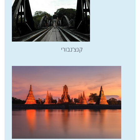
קנצ’נבורי