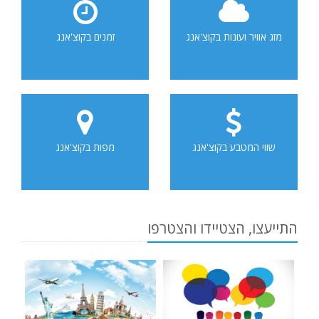
מזג אוויר ועונות בקוצ'אנג
זמנים בקוצ'אנג
שווי המטבע בקוצ'אנג
מפות בקוצ'אנג
התייעצו, הצטיידו והצטרפו