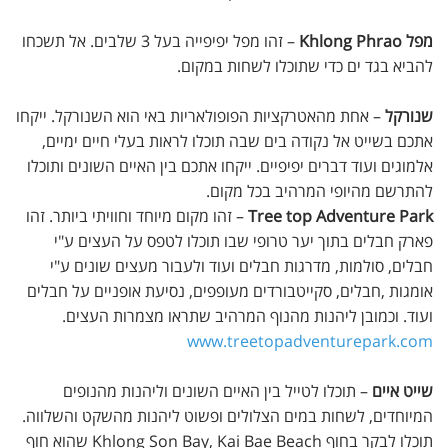
מפל Khlong Phrao
– זהו מפל יפיפייה בעל 3 שלבים. אל תשכחו
להביא בגד ים כדי שתוכלו לשחות במקום.
שנורקל
– אחת מהאטרקציות הפופולאריות באי הוא השנורקל. ייקחו
אתכם בשייט אל נקודה בים שבה תוכלו לראות בעלי חיים ימיים,
אלמוגים ועוד דברים יפיפיים. ייקחו אתכם בין האיים השונים ותוכלו
להתרשם מהיופי המרהיב בכל מקום.
Tree top Adventure Park
– זהו מקום מיוחד וחוויתי ביותר. זהו
פארק חבלים בתוך יער טרופי שבו תוכלו לטפס על העצים ע"י
חבלים, סולמות, מדרגות חבלים ועוד ולעבור מעצים שונים ע"י
אומגות ,חבלים, סקייטבורדים מעופפים, נסיעת אופניים על חבלים
ועוד. וכמובן ליהנות מהנוף המרהיב שתראו מצמרות העצים.
www.treetopadventurepark.com
שייט איים
– תוכלו לטייל בין האיים השונים וליהנות מהנופים
המיוחדים, לשחות במים הצלולים ופשוט ליהנות מהשקט והשלווה.
תוכלו לבקר בחוף Khlong Son Bay, Kai Bae Beach שהוא חוף