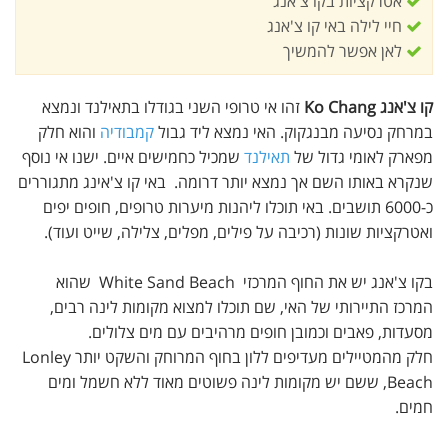
אטרקציות בקו צ'אנג
חיי לילה באי קו צ'אנג
לאן אפשר להמשיך
קו צ'אנג Ko Chang
זהו אי טרופי השני בגודלו בתאילנד ונמצא
במרחק נסיעה מבנגקוק. האי נמצא ליד גבול
קמבודיה
והוא חלק
מפארק לאומי גדול של
תאילנד
שמכיל כחמישים איים. ישנו אי נוסף
שנקרא באותו השם אך נמצא יותר דרומה. באי קו צ'אינג מתגוררים
כ-6000 תושבים. באי תוכלו ליהנות מיערות טרופים, חופים יפים
ואטרקציות שונות (רכיבה על פילים, מפלים, צלילה, שייט ועוד).
בקו צ'אנג יש את החוף המרכזי White Sand Beach שהוא
המרכז התיירותי של האי, שם תוכלו למצוא מקומות לינה רבים,
מסעדות, פאבים וכמובן חופים מרהיבים עם מים צלולים.
חלק מהמטיילים מעדיפים ללון בחוף המרוחק והשקט יותר Lonley
Beach, ששם יש מקומות לינה פשוטים מאוד ללא חשמל ומים
חמים.