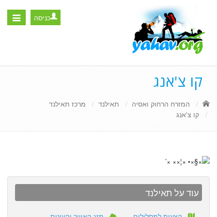
כניסה
Toggle
igation
קו צ'אנג
המזרח הרחוק ואסיה
תאילנד
מרכז תאילנד
קו צ'אנג
עוד על תאילנד
הצעות למסלולים
מזג האוויר והעונות