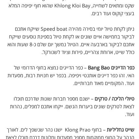
שקט ומתאים לשחייה, Khlong Kloi Bay שהוא חוף יפיפה המלא
בעצי קוקוס ועוד רבים.
ניתן לקחת טיול יומי בסירה מהירה Speed boat שייקח אתכם
לביקור בחמישה איים שונים או לקחת טיול בספינת נוסעים שייקח
אתכם לביקור בארבעה איים. הטיול נמשך יום שלם כ-8 שעות והוא
כולל שייט, ארוחת צהריים, פירות וציוד לשנורקל.
כפר הדייגים Bang Bao
– כפר הדייגים נמצא בחוף הדרומי של
האי. זהו כפר דייגים אותנטי ויפיפה. בכפר יש חנויות רבות, מסעדות
ועוד. המקומיים מאוד חברותיים.
טיולי הליכה / טרקים
– ישנם מספר חברות שונות שדרכם תוכלו
לצאת לטרקים שונים ביערות הגשם. ייקחו אתכם למפלים, נהרות
ועוד.
שייט גחליליות
– בחוף Klong Prao ישנו נהר שנשפך לים. לאורך
הנהר על החוף ממוקמות מספר מסעדות ומלונות דרכם תוכלו לצאת