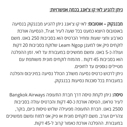
ניתן להגיע לאי קו צ'אנג בכמה אפשרויות:
מבנגקוק – אוטובוס:
לאי קו צ'אנג ניתן להגיע מבנגקוק בנסיעה
באוטובוס היוצא כמעט בכל שעה לעיר Trat, הנסיעה אורכת
כארבע וחצי שעות ומחיר הכרטיס הוא בסביבות 250 באט. משם
לוקחים פיק אפ למעגן Leam Ngop שלוקח בסביבות 20 דקות
ועולה כ-5 באט. ומשם ממשיכים במעבורת עד לאי. זמן ההפלגה
הוא בסביבות 45 דקות . מהמזח לוקחים מונית משותפת עם
מטיילים נוספים עד לחופים.
ניתן לרכוש כרטיס נסיעה משולב הכולל נסיעה במיניבוס והפלגה
במעבורת בכל סוכנות נסיעות בבנגקוק.
טיסה:
ניתן לקחת טיסה דרך חברת התעופה Bangkok Airways
לעיר טראט, הטיסה אורכת כ-40 דקות והכרטיס עולה בסביבות
2500 באט. חברת התעופה מפעילה שלוש טיסות ביום, בוקר,
צהריים וערב. משם לוקחים מונית או פיק אפ למזח ומשם ממשיכים
במעבורת. ההפלגה אורכת כאמור קרוב ל-45 דקות.