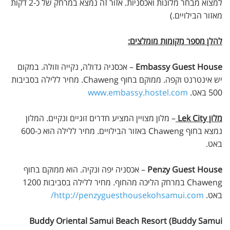
למצוא מבחר מלונות ואכסניות. אזור זה נמצא במרחק של כ-2 דקות
מאזור הבילויים.)
להלן מספר מקומות מומלצים:
Embassy Guest House
– אכסניה גדולה, נקייה וזולה. במקום
יש אינטרנט וקפה. ממוקם בחוף Chaweng. מחיר ללילה בסביבות
500 באט.
www.embassy.hostel.com
מלון Lek City
– מלון מצויין המציע חדרים זוגיים ונקיים. המלון
נמצא בחוף Chaweng באזור הבילויים. מחיר ללילה הוא כ-600
באט.
Penzy Guest House
– אכסניה יפה ונקיה. הוא ממוקם בחוף
Chaweng במרחק הליכה מהחוף. מחיר ללילה בסביבות 1200
באט.
http://penzyguesthousekohsamui.com/
Buddy Oriental Samui Beach Resort (Buddy Samui