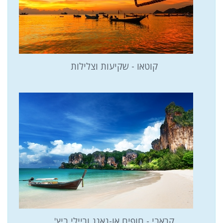
קוטאו - שקיעות וצלילות
קראבי - חופים או-נאנג וריילי ביץ'