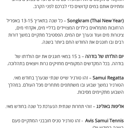
ומתיזים אותם במים קדושים כדי לברכם לפני הקרב.
Songkram (Thai New Year)
– כל שנה בתאריך 13-15 באפריל
הרחובות מתמלאים בילדים המצויידים בדליי מים, אקדחי מים,
צינורות מים ועוד ונערך יום המים. הפסטיבל מתקיים במשך דורות
רבים ובו חוגגים את החודש החם ביותר בשנה.
יום הולדתו של בודהה
– ב 15 במאי חוגגים את יום הולדתו של
בודהה. בכל המקדשים המקומיים מחזיקים נרות ויוצאים בתהלוכה.
Samui Regatta
– זהו טורניר שייט שנתי שנערך בחודש מאי.
הטורניר נמשך שבוע ובו משתתפים מתחרים מכל העולם. במהלך
השבוע מתקיימים מסיבות.
אליפות באולינג
– זוהי תחרות שנתית הנערכת כל שנה בחודש מאי.
Avis Samui Tennis
- זהו טורניר טניס חובבני המתקיים פעם
בשנה בחודש יולי.