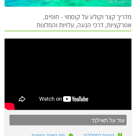
מדריך קצר וקולע על קוסמוי - חופים,
אטרקציות, דרכי הגעה, עלויות והמלצות
עוד על תאילנד
הצעות למסלולים
מזג האוויר והעונות