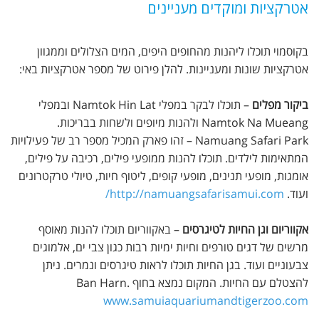
אטרקציות ומוקדים מעניינים
בקוסמוי תוכלו ליהנות מהחופים היפים, המים הצלולים וממגוון
אטרקציות שונות ומעניינות. להלן פירוט של מספר אטרקציות באי:
ביקור מפלים
– תוכלו לבקר במפלי Namtok Hin Lat ובמפלי
Namtok Na Mueang ולהנות מיופים ולשחות בבריכות.
Namuang Safari Park – זהו פארק המכיל מספר רב של פעילויות
המתאימות לילדים. תוכלו להנות ממופעי פילים, רכיבה על פילים,
אומגות, מופעי תנינים, מופעי קופים, ליטוף חיות, טיולי טרקטרונים
ועוד.
http://namuangsafarisamui.com/
אקווריום וגן החיות לטיגרסים
– באקווריום תוכלו להנות מאוסף
מרשים של דגים טורפים וחיות ימיות רבות כגון צבי ים, אלמוגים
צבעוניים ועוד. בגן החיות תוכלו לראות טיגרסים ונמרים. ניתן
להצטלם עם החיות. המקום נמצא בחוף Ban Harn.
www.samuiaquariumandtigerzoo.com