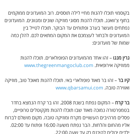
בקוסמוי תוכלו להנות מחיי לילה תוססים. רוב המועדונים ממוקמים
בחוף צ'וואנג. תוכלו להנות מסוגי מוזיקה שונים ומגוונים. המועדונים
נפתחים מעשר בערב ופתוחים עד הבוקר. תוכלו לטייל בין
המועדונים ולבחור לעצמכם את המקום המתאים לכם. להלן כמה
שמות של מועדונים:
גרין מנגו
– זהו אחד מהמועדונים הפופולארים. תוכלו להנות
ממוזיקה אירופאית.
www.thegreenmangoclub.com
קיו בר
– זהו בר מאוד פופולארי באי. תוכלו להנות מאוכל טוב, מוזיקה
ואווירה טובה.
www.qbarsamui.com
בר קרח
– המקום נפתח בשנת 2008. זהו בר קרח הנמצא בחדר
בטמפרטורה נמוכה מאוד שבו תוכלו להנות מקקוטלים טרופיים,
פסלים מרהיבים העשויים מקרח ומוזיקה טובה. מקום מושלם לברוח
אליו מהחום והלחות. הבר נפתח משעה 16:00 ופתוח עד 02:00.
ילדים יכולים להיכנס רק עד שעה 22:00.