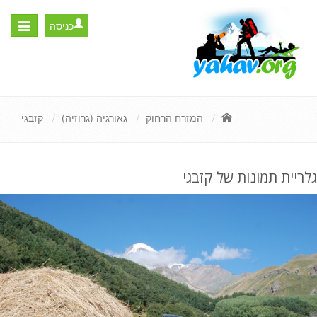
כניסה
Toggle
igation
המזרח הרחוק
גאורגיה (גרוזיה)
קזבגי
גלריית תמונות של קזבגי