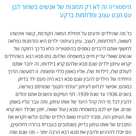
היסטוריה זה לא רק תמונות של אנשים בשחור לבן
עם מבט עצוב ומלחמות ברקע
כל מה שהילדים יודעים על תחילת המאה הקודמת, קשור איכשהו
לשואה, למלחמות, לעצב. עיון בעיתוני ילדים היא הזדמנות נפלאה
לחשוף אותם לרבדים נוספים בהיסטוריה הלא כל כך רחוקה של
אנשים שאולי עדיין חיים במשפחה שלהם, כמו סבא רבא. כשהילדים
יקראו עיתון ילדים שגם סבא שלהם קרא בילדותו, זה יחבר אותם
לעולם שלו, לילדות שלו, אליו באופן כללי ומשמח. זו למעשה הדרך
היחידה של הילדים להבין שגם סבא רבא היה פעם ילד בדיוק
כמוהם. אפשר לגלוש לעיתון "עולמי הקטן" שפורסם בוורשה,
בשנים 1936 עד שנת 1939. לפי המיקום והשנים אתם יכולים
להבין לבד מי היה קהל היעד של אותו עיתון, ומה עבר עליו באותן
שנים. אם יש לכם במשפחה סבא ניצול שואה, יתכן שכילד הוא קרא
את העיתון הזה, וסביר להניח שאם הילדים שלכם יגלשו ויקראו את
התכנים של אותו עיתון בדיוק (שכתובים בעברית ברורה לחלוטין),
הם יוכלו להרגיש ולהבין את סבא רבא הרבה יותר – מה שגם שזה