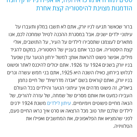
הזדמנות מצוינת להיסטוריה קצת אחרת
ברור שכאשר תגיעו לניו יורק, אתם לא תשבו במלון ותעברו על
עיתוני ילדים ישנים. אבל במסגרת ההכנה לטיול שמחכה לכם, אנו
מתארים לעצמנו שתסבירו לילדים על העיר, על התושבים, אולי
קצת היסטוריה. אם כבר אתם בעניין של היסטוריה, במקום להגיד
מילים, אפשר פשוט להראות אותן: למשל ירחון הנוער עדן שפעל
בניו יורק בשנים 1924 עד 1926. אתם יכולים להיכנס לאתר ופשוט
לגלוש בירחון, כאילו השנה היא 1925, אתם בני חמש עשרה וגרים
בניו יורק, ואתם קוראים בשם "אגדה מדרשית" של חיים נחמן
ביאליק. זה פשוט מדהים איך עיתוני הנוער והילדים בכל העולם
העבירו כמעט את אותם מסרים של שמחה, של עזרה להורים, של
הנאה מחיים פשוטים ויומיומיים.
עיתון לילדים
משנת 1924 ידגים
לילדים שלכם יותר טוב מכל הרצאה או סרט איך נראו החיים פעם,
לפני שהמציאו את הפלאפונים, את המחשבים ואפילו את
הטלוויזיה.