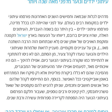
עיתוני ילדים ונוער מלפני מאה שנה ויותר
מדהים לגלות שבמאה וחמישים השנים האחרונות פורסמו עיתוני
ילדים במקומות רבים בעולם. עוד לפני שהייתה לנו בכלל מדינה,
פורסמו עיתוני ילדים – בין היתר גם בשפה העברית. העיתונים
האלה, שהיו ציוניים ברובם, דיווחו על הנעשה בארץ
ישראל
הקטנה
ומוקפת האויבים של אותן שנים (לא שבתחום הזה הרבה השתנה
מאז...), וכן על עניינים מקומיים. מעניין לראות שלמרות שעיתוני
הילדים והנוער נועדו לקהל צעיר, מן הסתם, הם לא ניסו להתחנף
או להתייחד כמו שקורה בעיתוני הנוער כיום. אפילו להיפך – הם היו
איכותיים מאד, לפעמים אפילו יותר מהעיתונים של המבוגרים,
מהסיבה שהם לא כללו ביקורת פוליטית אלא רק סיקרו את המתרחש
באופן אובייקטיבי ככל האפשר. בנוסף, הם התייחסו לקהל שלהם
כאל אנשים חושבים וחכמים, שניתן להגיש להם טקסטים של שאול
טשרניחובסקי, לוין קיפניס ורבים נוספים, שעבור חלקם הפרסום
בעיתוני הנוער היה הספתח לקריירה ספרותית עשירה ורבת שנים.
טסים למזרח או מרכז
אירופה
, או אפילו ניו יורק? הנה