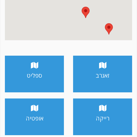
זאגרב
ספליט
רייקה
אופטיה