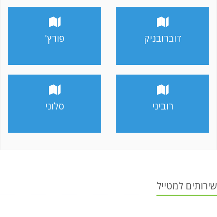
דוברובניק
פורץ'
רוביני
סלוני
שירותים למטייל