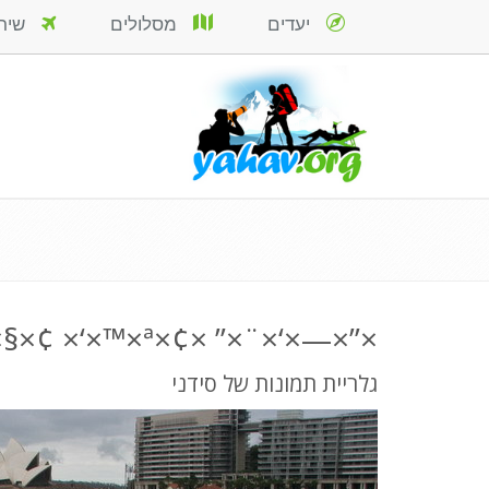
יעדים
מסלולים
שירות
×”×—×‘×¨×” ×¢×œ ×¨×§×¢ ×‘×™×ª ×”××•×¤×¨×”
גלריית תמונות של סידני