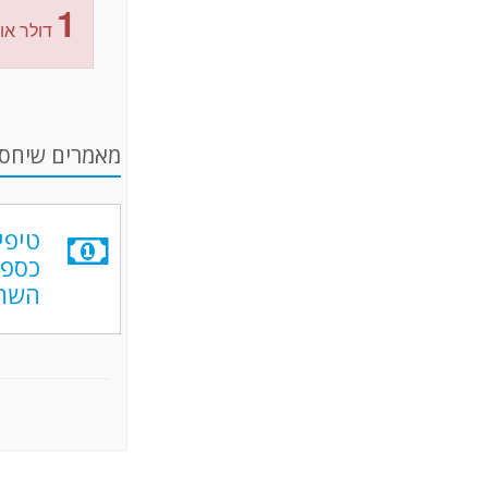
1
דולר או
מאמרים שיחסכ
טיפי
כספי
השהו