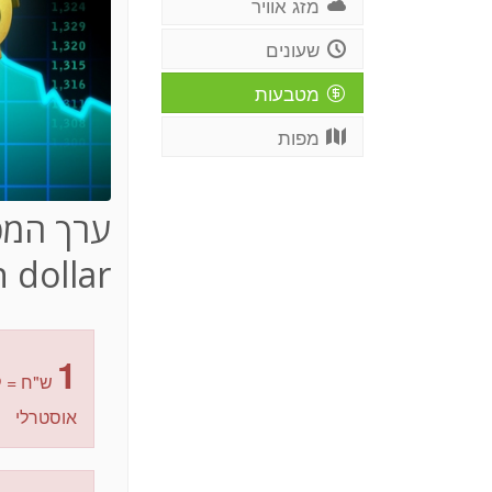
מזג אוויר
שעונים
מטבעות
מפות
ערך המט
 dollar
8
1
ש"ח =
אוסטרלי