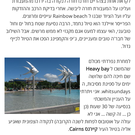
לקראת אחת בצהריים חזרנו חזרה לנקודה בה ירדנו מהמעבורת
ועלינו על המעבורת חזרה ליבשה. אחרי בדיקת הרכב וההזדקות
עליו ועל הציוד שבנו ל Rainbow beach עייפים ומרוצים.
הפרייסר איילנד הוא טיול נחמד, הרבה נסיעת שטח בחול ים וחול
טובעני, האי עצמו למעט אגם מקנזי לא ממש מרשים. אבל השילוב
של חבר'ה טובים ומעניינים, ג'יפ והקמפינג הפכו את הטיול לכייף
גדול.
למחרת נפרדתי מכולם
שהמשכו ל
Heavy bay
שם חיכה להם שלושה
ימים על ספינת מסיבות, ה
whitsundays. אני ויתרתי
על העניין והמשכתי
בנסיעה של 30 שעות (כן
כן ... זה קשה ... אני לא
עולה על אוטובוס לפחות לשנה הקרובה) לנקודה הצפונית שאגיע
אליה בטיול העיר
קיירנס Cairns
.