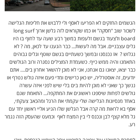
הגשמים החזקים לא הפריעו לאסף ולי ללבוש את חליפות הגלישה
לשכור שוב "חסקה" או כמו שקוראים לזה גלשן ארוך long surf
board ולצעוד בגשם זלעפות במשך רבע שעה עד לחוף בו היו
גלים עצבניים. אבל מה לעשות... כבר הגענו עד לכאן, מה ? לא
נגלוש ? אז נכנסנו ובמשך כשעתיים בגשם שוטף וגלים גבוהים
התאמנו והיה ממש כייף. כשעמדת המצילים נסגרה ורוב הגולשים
כבר יצאו, יצאנו גם אנחנו, אני לא מוכן להשאר אחרון בים.... אתם
יודעים, זה אוסטרליה, יש כאן כרישים ומדי פעם איזה גולש נטרף או
ננשך כך שאני לא מוכן להיות בים בלי שיש לפני איזה עשרה
גולשים לפחות שיספגו ראשונים את המתקפה... התאמת שגם
באחד מנסיונות הגלישה שלי עקמתי את הרגל ומהכאב צעקתי,
אסף בא לראות מה קרה אבל הגלשן שלו הגיע אליי ראשון יחד עם
גל מלא קצף לבן ונכנס לי בין המצח לאף וכמעט שהעסק הזה נגמר
רע.