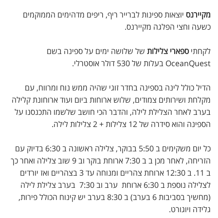
מקיירנס
יוצאות ספינות לברייר ריף, ריפים מדהימים הממוקמים
כשעה וחצי הפלגה מקיירנס.
לקחתי
ספארי צלילות
של שלושה ימים על ספינה בשם
OceanQuest בעלות של 530 דולר אוסטרלי.
הדיל כולל לינה בספינה בחדר זוגי שהיה ממש נוח ומרווח, עם
מקלחת ושירותים צמודים, שלוש ארוחות ביום ועוד ארוחונת קלילה
בערב לאחר הצלילת לילה, והדבר הכי חושב שלשמו התכנסנו על
הספינה והוא סידרה של 12 צלילות + 2 צלילות לילה.
כל יום משקימים ב 5:50 בבוקר, צלילה ראשונה ב 6:30 בדיוק עם
הזריחה, לאחר מכן ב ב 7:30 ארוחת בוקר וב 9 שוב צלילה ואחר כך
ב 11. ב 12:30 ארוחת צהריים ומנוחה עד 3 בצהריים ואז יורדים
לצלילה נוספת ב 6:30 ארוחת ערב וב 7:30 בערב צלילת לילה
(מחשיך בסביבות 6 בערב) ב 8:30 בערב יש קינוח הכולל פירות,
גלידה ויוגורט.