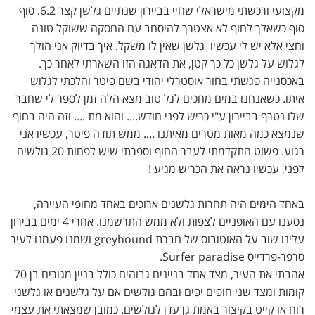
מקצועי ורכשתי מישראלי שחיי בביירון שנתיים גלשן קצר 6.2. סוף
סוף כשאלך לחוף לא אצטרך להיסחב עם החסקה ששוקל טונה
וחצי אלא יש לי עכשיו גלשן שאין לו משקל. איך בדיוק אני הולך
לגלוש על גלשן כל כך קטן, את הדאגה הזו השארתי לאחר כך.
באכסנייה פגשתי בחור אוסטרלי יהודי בשם פיטר והלכתי לגלוש
איתו. כשאנחנו במים מחכים לגל טוב מצא הלה זמן לספר לי שחבר
שלו נטרף בביירון ע"י כריש לפני חודש.... והוא מת .... וזה היה בחוף
שנמצא כמה מאות מטרים מאיתנו .... ממש תודה פיטר, עכשיו אני
רגוע. פשוט התקדמתי לעבר החוף וספרתי שיש לפחות 20 גולשים
לפני, עכשיו נראה את הכריש מגיע !
באחד הימים היה תחרות גלשנים ארוכים באחד מחופי העיירה,
נסענו עם האופניים לצפות ולא ממש התרשמנו. אחרי 4 ימים בבירון
עלינו שוב על האוטובוס של חברת greyhound ושמנו פעמנו לעיר
סרפר-פרדייס Surfer paradise.
אהבתי את העיר, מצד אחד בניינים גבוהים כולל בניין מגורים בן 70
קומות ומצד שני חופים יפים ובהם גולשים אם על גלשנים או גלשני
רוח או קייט בקיצור באמת גן עדן לגולשים. כמובן שמצאתי את עצמי