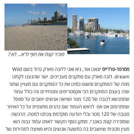
מזכיר קצת את חוף ת"א... לא ?
מסרפר-פרדייס
יצאנו אור, גיא ואני ללונה פארק גדול בשם Wild
dream. לונה פארק עם מתקנים מעניינים. ישר שהגענו לקחנו
מפה של המתקנים ופשוט כסינו את כל המתקנים עם מעויין שחור
שזה בעצם המתקנים הכי אקסטרימים ומפחידים וזה כולל עמוד
שמתנשא לגובה של 120 מטר ושישה אנשים יושבים על ספסל
שמתרומם אט אט לראש העמוד שם נהנים מתצפית על כל האיזור
מגובה של 120 מטר ובלי הודעה מוקדמת צנחנו למטה. הרגשה
שמזכירה קצת באנג'י. מתקן נוסף הקשור לאותו עמוד גבוה הוא
מעין מכונית שיושבים בה כתשעה אנשים והיא מאיצה למהירות של