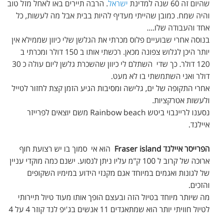
שהיום זה 60 שנה למדינת
ישראל
. הרבה תיירים באו לאחל מזל טוב
והיה שמח. כמובן שהייתי מעדיף להיות בבית אבל מה לעשות, כל
אחד והעבודה שלו....
בנוסה אחרי שבועיים פלוס מכרתי את הגלשן שלי כיוון שממילא אין
יותר היכן לגלוש צפונה מכאן. רכשתי אותו ב 150 דולר ומכרתי ב
120 דולר. כך שדי השתלם לי כיוון שהשכרת גלשן ליום עולה כ 30
דולר ואני השתמשתי בו לא מעט.
אחרי התקופה של ים, גלישה ומסיבות הגיע הזמן קצת לחזור לטייל
ולעשות אטרקציות.
נסענו לריינבוי ביטש Rainbow beach משם יוצאים לפרייזר
איילנד.
הפרייסר איילנד Fraser island
הוא אי סמוך בו יש רצועת חוף
ארוכה של קרוב ל 100 ק"מ עליו ניתן לנסוע. ישנם כמה מוקדי עניין
של לגונות ואגמים במיוחד אגם מקנזי הידוע במימיו השקופים
והזכים.
מה שיותר מיוחד בטיול הזה ובעצם הופך אותו מעוד טיול תיירותי
לטיול חוויתי יותר הוא שמתאגדים 11 אנשים בג'יפ לנד קוזר 4 על 4