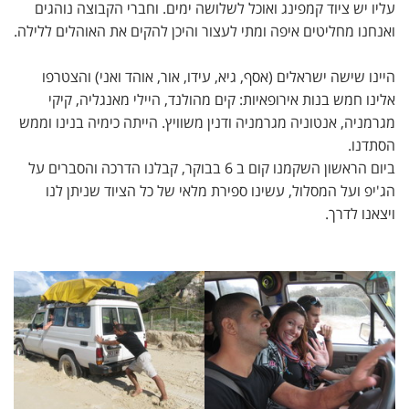
עליו יש ציוד קמפינג ואוכל לשלושה ימים. וחברי הקבוצה נוהגים
ואנחנו מחליטים איפה ומתי לעצור והיכן להקים את האוהלים ללילה.
היינו שישה ישראלים (אסף, גיא, עידו, אור, אוהד ואני) והצטרפו
אלינו חמש בנות אירופאיות: קים מהולנד, היילי מאנגליה, קיקי
מגרמניה, אנטוניה מגרמניה ודנין משוויץ. הייתה כימיה בנינו וממש
הסתדנו.
ביום הראשון השקמנו קום ב 6 בבוקר, קבלנו הדרכה והסברים על
הג'יפ ועל המסלול, עשינו ספירת מלאי של כל הציוד שניתן לנו
ויצאנו לדרך.