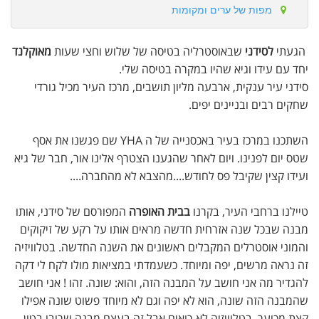
מפות של ערים ומקומות
הגעתי
לסידני
שבאוסטרליה בטיסה של שלוש וחצי שעות
מאוקלנד
יחד עם עידו וגיא שהיו במקרה בטיסה שלי.
סידני עיר ענקית, ארבעה מליון תושבים, מרכז העיר מכיל גורדי
שחקים רבים ובניינים יפים.
השתכנו במרכז בעיר באכסנייה של ה YHA שם פגשנו את אסף
שטס יום לפנינו. ויום לאחר שהגענו הצטרף אלינו אור, חבר של גיא
ועידו קצין שקיבל פס לחודש....מהצבא לא מהחברה....
טיילנו ברחבי העיר, בקרנו
בבית האופרה
המפורסם של סידני, אותו
מבנה שבכל שנה אזרחית חדשה מראים אותו על רקע של זיקוקים
והמוני אוסטרלים המקבלים ראשונים את השנה החדשה. בטלוויזיה
זה נראה מרשים, יפה ומיוחד. כשעמדתי במציאות מולו לקח לי דקה
להגדיר מה אני חושב על המבנה הזה, והוא: שונה. זהו ! אני חושב
שהמבנה הזה שונה, הוא לא יפה וגם לא מיוחד פשוט שונה אפילו
קצת מכוער. בטלוויזיה לא רואים אבל זה בעצם מבנה שרובו בטון