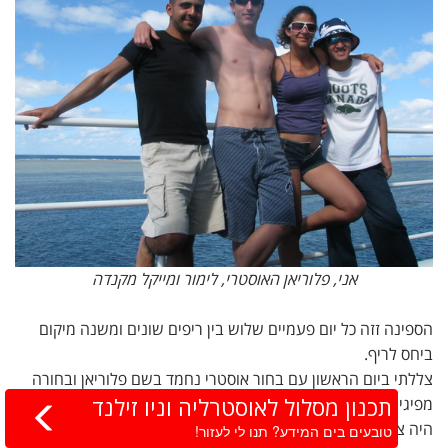
אני, פלוריאן האוסטרי, לימור ומייקל מקנדה
הספינה זזה כל יום פעמיים שלוש בין ריפים שונים ומשנה מיקום
ביחס לריף.
צללתי ביום הראשון עם בחור אוסטרי נחמד בשם פלוריאן ובחורה
תכנון מסלול לאוסטרליה וניו זילנד
מפיגי' ומהיום השני התחלפה הפיגי'ת בישראלית בשם לימור (לא
היה צורך לצלול עם מדריך אלא פשוט בוחרים צולל אחר לצלול
טובעים בים המידע? תנו לי לעזור!