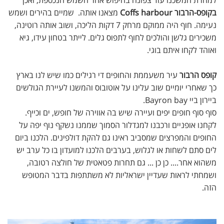
למחרת המשכנו עוד צפונה בחיפוש אחר השמש הנכספת, ואכן
בקופס-הרבור Coffs harbour
מצאנו אותה. שמיים בהירים ושמש
נעימה. חוף היה ממוקם מרחק 7 דקות הליכה, ושוב אותה רוטינה,
משכירים גלשן והולכים לחוף לתפוס גלים. לייתר בטחון עידו, גיא
ואוהד לקחו איתם בוגי.
קופס הרבור
עיר משעממת והחופים די רגילים כמו שיש לנו בארץ
כך שאחרי יומיים שוב עלינו על אוטובוס והמשנו לעיירת הגולשים
ביירון ביי Bayron bay.
סוף סוף חופים יפים ועיירה שיש בה אווירה של חופש, ים וכייף.
לקחנו אופניים ורכבנו למגדלור הסמוך שממנו נשקף נוף יפה על
החופים והמפרצים שמסביב ראינו גם להקת דולפינים. הלכנו ביום
לים סתם לשחות או לגלוש, בערבים הלכנו למועדון בו כל ערב יש
משהוא אחר.... כן כן ... גם תחרות פטאטית של חולצה רטובה,
ושמחתי לראות שעדיין ישראליות לא משתתפות בדבר המטופש
הזה.