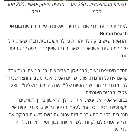
תצפית מהסקי-טאוור, 260 מטר
תצפית מהסקי-טאוור, 260 מטר
גובה
גובה
לאחר יומיים עברנו לשכונה בסידני ששוכנת על הים בשם
בונדאי
.
Bundi beach
זהו איזור שיש בו קהילה יהודית גדולה ויש בו בית חב"ד שארגן ליל
סדר למטיילים הישראלים ושאר יהודים שאין להם איפה לחגוג את
הסדר.
הסדר היה יפה ונעים, הרב אלון העביר אותו בטוב טעם, מצד אחד
קראנו את כל ההגדה, שרנו שירים ואכלנו אוכל משביע ומצד שני זה
לא נמרח יותר מדי ושיר הסיום של "בשנה הבא בירושלים" בוצע
על ידי מרבית האורחים.
בבונדאי אסף ואני עשינו את המהלך הראשון בדרך לגולשים
מקצועיים ורכשנו כל אחד לעצמו חליפת גלישה. סידני בימים אילו
סגרירית וכל יום מתעוררים ליום אפור עם גשם בשעות הבוקר. אך
זה לא הפריע לנו לקחת גלשן, או יותר נכון חסקה, ולרדת לחוף
ולגלוש.