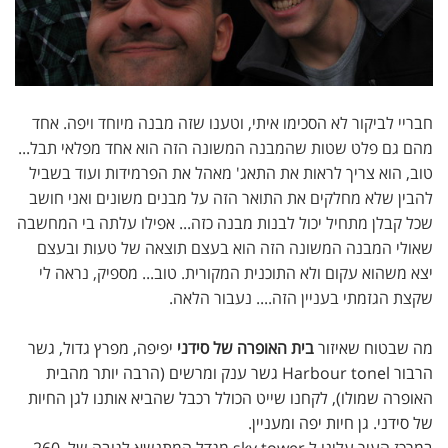
חבריי לביקור לא הסכימו איתי, וטענו שזה מבנה מיוחד ויפה. אחד
מהם גם פלט שטות שהמבנה המשונה הזה הוא אחד מפלאי תבל...
טוב, הוא צריך לראות את התאג' מאהל את הפרמידות ועוד בשביל
להבין שלא מחלקים את התואר הזה על מבנים משונים ואני חושב
שכל קבלן מתחיל יכול לבנות מבנה כזה... אפילו עלתה בי המחשבה
שאולי המבנה המשונה הזה הוא בעצם תוצאה של טעות ובעצם
יצא משהוא עקום ולא התוכנית המקורית. טוב... מספיק, נראה לי
שקצת הגזמתי בעניין הזה.... נעבור הלאה.
מה שבטוח שאיזור
בית האופרה של סידני
יפיפה, מפרץ גדול, גשר
הרבור Harbour tonel גשר ענק ומרשים (הרבה יותר מהבית
האופרה שמולו), לקחנו שייט הכולל רכבל שהביא אותנו לגן החיות
של סידני. גן חיות יפה ומעניין.