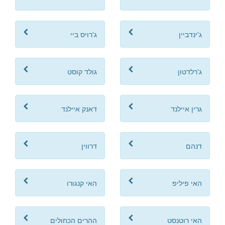
ג'ינדביין
ג'רויס ביי
ג'רלדטון
גולד קוסט
גרין איילנד
דאנק איילנד
דנהם
דרווין
האי פיליפ
האי קנגורו
האי רוטנסט
ההרים הכחולים