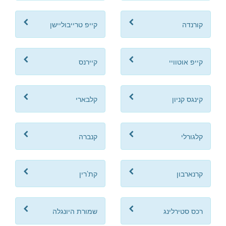
קורנדה
קייפ טרייבוליישן
קייפ אוטוויי
קיירנס
קינגס קניון
קלבארי
קלגורלי
קנברה
קרנארבון
קת’רין
רכס סטירלינג
שמורת היונגלה