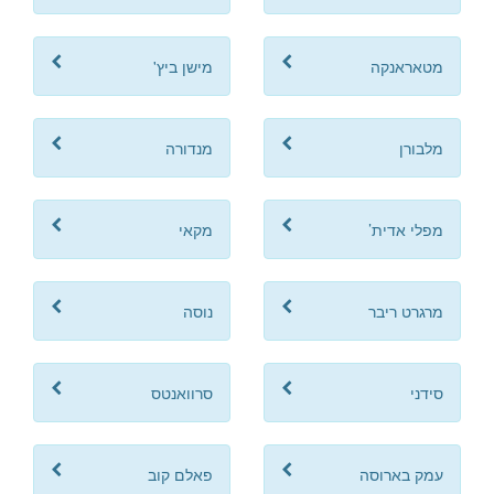
מטאראנקה
מישן ביץ'
מלבורן
מנדורה
מפלי אדית’
מקאי
מרגרט ריבר
נוסה
סידני
סרוואנטס
עמק בארוסה
פאלם קוב