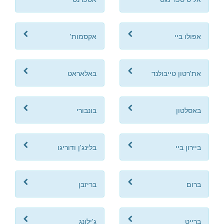
אפולו ביי
אקסמות'
את'רטון טייבולנד
באלאראט
באסלטון
בונבורי
ביירון ביי
בלינג'ן ודוריגו
ברום
בריזבן
ברייט
ג'ילונג