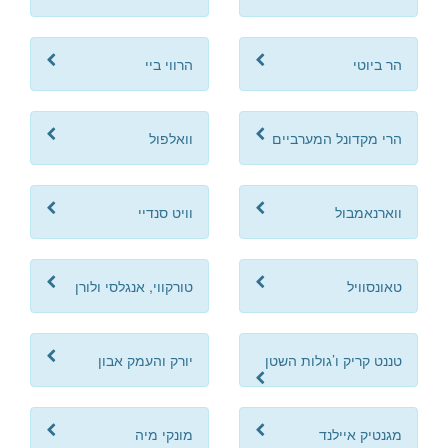
הר ביוטי
הרווי ביי
הרי מקדונל המערביים
וואלפול
ווארנאמבול
וויט סנדיי
טאונסוויל
טורקווי, אנגלסי ולורן
טננט קריק ו’גולות השטן
יורק והעמק אבון
מגנטיק איילנד
מונקי מיה