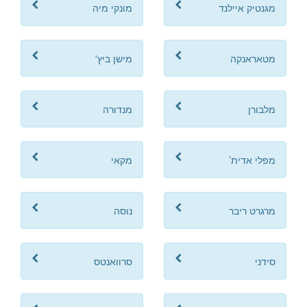
מגנטיק איילנד
מונקי מיה
מטאראנקה
מישן ביץ'
מלבורן
מנדורה
מפלי אדית’
מקאי
מרגרט ריבר
נוסה
סידני
סרוואנטס