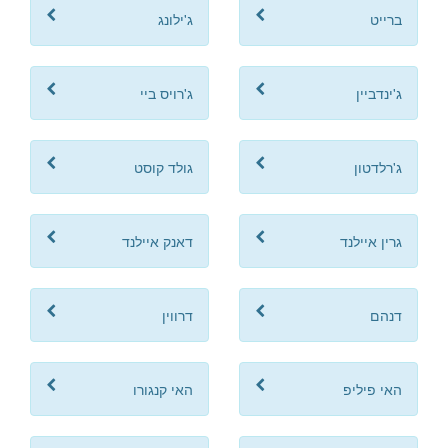
ברייט
ג'ילונג
ג'ינדביין
ג'רויס ביי
ג'רלדטון
גולד קוסט
גרין איילנד
דאנק איילנד
דנהם
דרווין
האי פיליפ
האי קנגורו