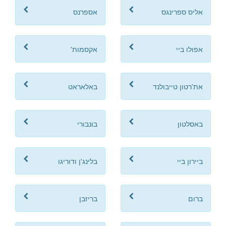
אליס ספרינגס
אספרנס
אפולו ביי
אקסמות'
את'רטון טייבולנד
באלאראט
באסלטון
בונבורי
ביירון ביי
בלינג'ן ודוריגו
ברום
בריזבן