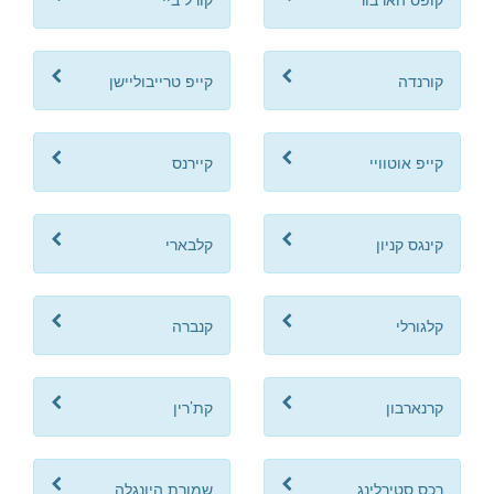
קורנדה
קייפ טרייבוליישן
קייפ אוטוויי
קיירנס
קינגס קניון
קלבארי
קלגורלי
קנברה
קרנארבון
קת’רין
רכס סטירלינג
שמורת היונגלה