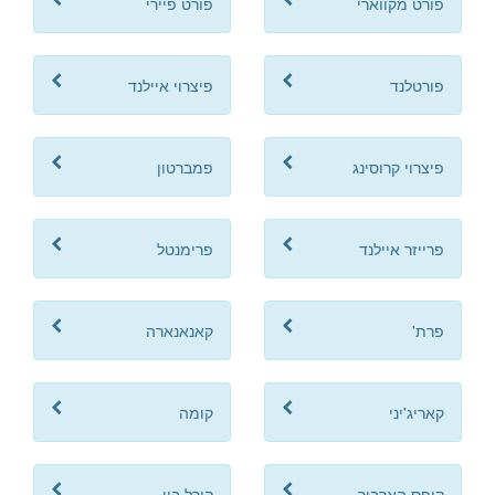
פורט מקווארי
פורט פיירי
פורטלנד
פיצרוי איילנד
פיצרוי קרוסינג
פמברטון
פרייזר איילנד
פרימנטל
פרת'
קאנאנארה
קאריג'יני
קומה
קופס הארבור
קורל ביי