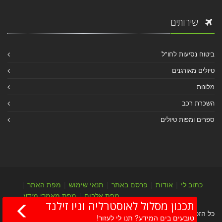
שירותים
ביטוח נסיעות לחו"ל
טיולים מאורגנים
מלונות
השכרת רכב
ספרים ומפות טיולים
כתוב לי
|
אודות
|
פרסם באתר
|
תנאי שימוש
|
מפת האתר
|
מפת אלבום
|
מפת מאמרי מידע
תכנון מסלול לאוסטרליה וניו זילנד
כל הזכויות שמורות לערן יהב © 2004-2026
טובעים בים המידע? תנו לי לעזור!