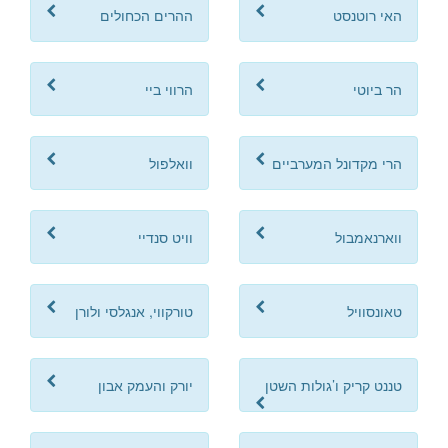
האי רוטנסט
ההרים הכחולים
הר ביוטי
הרווי ביי
הרי מקדונל המערביים
וואלפול
ווארנאמבול
וויט סנדיי
טאונסוויל
טורקווי, אנגלסי ולורן
טננט קריק ו’גולות השטן
יורק והעמק אבון