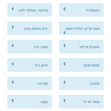
טאונסוויל
טורקווי, אנגלסי ולורן
טננט קריק ו’גולות השטן
יורק והעמק אבון
מגנטיק איילנד
מונקי מיה
מטאראנקה
מישן ביץ'
מלבורן
מנדורה
מפלי אדית’
מקאי