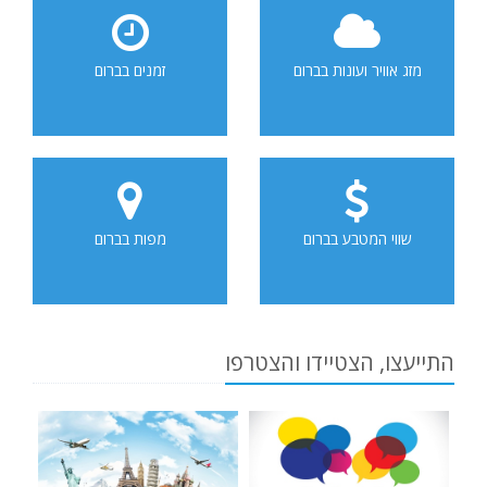
מזג אוויר ועונות בברום
זמנים בברום
שווי המטבע בברום
מפות בברום
התייעצו, הצטיידו והצטרפו