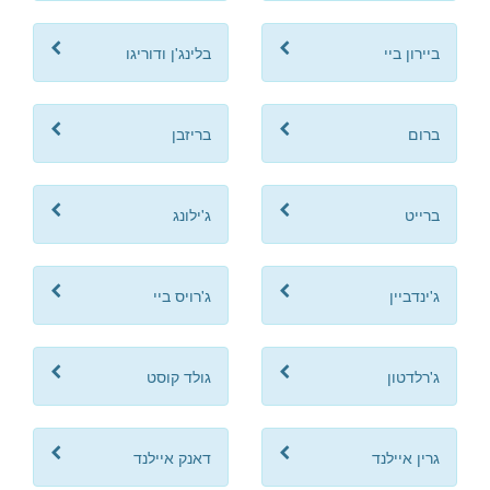
ביירון ביי
בלינג'ן ודוריגו
ברום
בריזבן
ברייט
ג'ילונג
ג'ינדביין
ג'רויס ביי
ג'רלדטון
גולד קוסט
גרין איילנד
דאנק איילנד