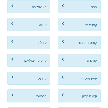
פרת'
קאנאנארה
קאריג'יני
קומה
קופס הארבור
קורל ביי
קורנדה
קייפ טרייבוליישן
קייפ אוטוויי
קיירנס
קינגס קניון
קלבארי