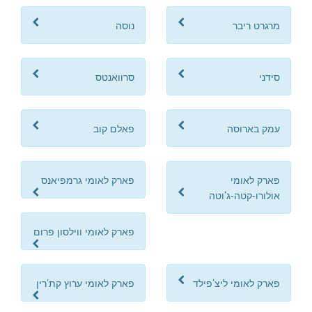
מרגרט ריבר
נוסה
סידני
סרוואנטס
עמק בארוסה
פאלם קוב
פארק לאומי
פארק לאומי גרמפיאנס
אולורו-קטה-ג’וטה
פארק לאומי ווילסון פרום
פארק לאומי ליצ’פילד
פארק לאומי ערוץ קת’רין