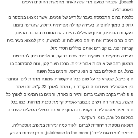
beach), שנבחר כמעט מדי שנה לאחד מחמשת החופים היפים
באוסטרליה.
כלכלת ברום התבססה בעבר על דייג של פנינים, אשר נמצאו במספרים
גדולים סמוך לחופיה. בעיירה קהילה אסייתית גדולה, שהגיעה בזמנו
בעקבות הפנינים, וכיוון שהצלילה הייתה אז מסוכנת בהרבה מהיום,
רבים מהם איבדו את חייהם בפעילות זו. למעשה, ניתן למצוא בעיר בית
קברות יפני, בו קבורים אותם צוללים חסרי מזל.
בעיירה מתקיימים שווקים בימי שבת בבוקר, ובגלריות ניתן להתרשם
ממגוון רחב של אומנות אבוריג'ינית. מרכז העיר קטן, ונוח להסתובב בו
ברגל. גם האקלים בברום הוא טרופי, וחמים בכל השנה.
חוף כייבל, שנקרא כך על שום כבל התקשורת שמונח מתחת לים, ומחבר
בין אוסטרליה ואינדונזיה בנקודה זו, נמתח לאורך 22 ק"מ. זהו אתר
פופולארי בקרב תושבי ברום ותיירים כאחד, והמים בו חמימים לאורך כל
השנה. באיזור החודשים נובמבר-אפריל קיימת סכנת מדוזות, כמו בכל
חופי צפון אוסטרליה בתקופה זו. החוף ידוע גם בטיולי הגמלים שערכים
במקום כל ערב, בזמן השקיעה.
תופעה נוספת הייחודית לברום ולעוד כמה עיירות במערב אוסטרליה,
נקראת 'המדרגות לירח' (staircase to the moon), וניתן לצפות בה רק