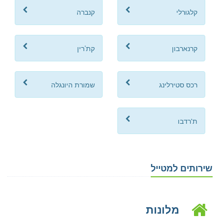
קלגורלי
קנברה
קרנארבון
קת’רין
רכס סטירלינג
שמורת היונגלה
ת'רדבו
שירותים למטייל
מלונות