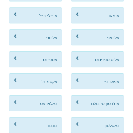
אומאו
איירלי ביץ'
אלבאני
אלבורי
אליס ספרינגס
אספרנס
אפולו ביי
אקסמות'
את'רטון טייבולנד
באלאראט
באסלטון
בונבורי