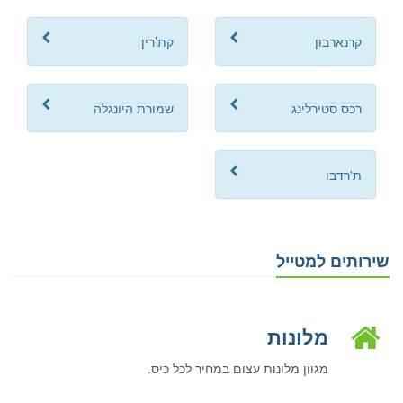
קרנארבון
קת’רין
רכס סטירלינג
שמורת היונגלה
ת'רדבו
שירותים למטייל
מלונות
מגוון מלונות עצום במחיר לכל כיס.