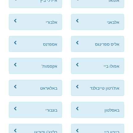
אומאו
איירלי ביץ'
אלבאני
אלבורי
אליס ספרינגס
אספרנס
אפולו ביי
אקסמות'
את'רטון טייבולנד
באלאראט
באסלטון
בונבורי
ביירון ביי
בלינג'ן ודוריגו