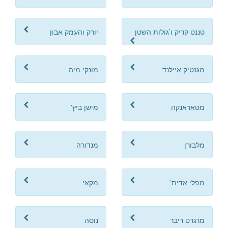
טננט קריק ו’גולות השטן
יורק והעמק אבון
מגנטיק איילנד
מונקי מיה
מטאראנקה
מישן ביץ'
מלבורן
מנדורה
מפלי אדית’
מקאי
מרגרט ריבר
נוסה