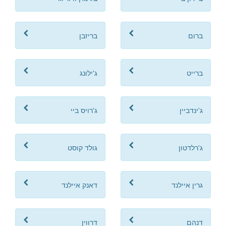
ברום
בריזבן
ברייט
ג'ילונג
ג'ינדביין
ג'רויס ביי
ג'רלדטון
גולד קוסט
גרין איילנד
דאנק איילנד
דנהם
דרווין