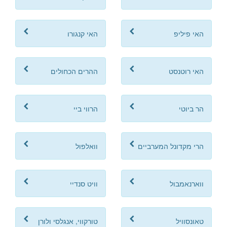
האי פיליפ
האי קנגורו
האי רוטנסט
ההרים הכחולים
הר ביוטי
הרווי ביי
הרי מקדונל המערביים
וואלפול
ווארנאמבול
וויט סנדיי
טאונסוויל
טורקווי, אנגלסי ולורן