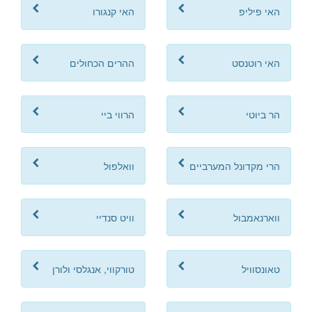
האי פיליפ
האי קנגורו
האי רוטנסט
ההרים הכחולים
הר ביוטי
הרווי ביי
הרי מקדונל המערביים
וואלפול
ווארנאמבול
וויט סנדיי
טאונסוויל
טורקווי, אנגלסי ולורן