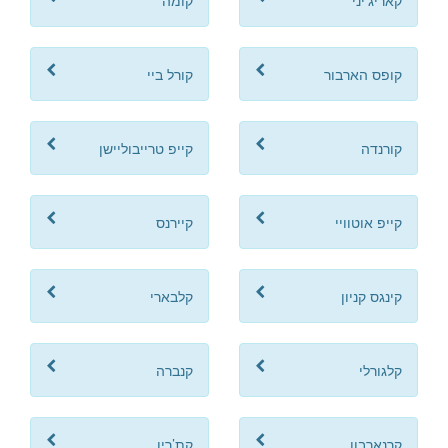
קאריג'יני
קומה
קופס הארבור
קורל ביי
קורנדה
קייפ טרייבוליישן
קייפ אוטוויי
קיירנס
קינגס קניון
קלבארי
קלגורלי
קנברה
קרנארבון
קת’רין