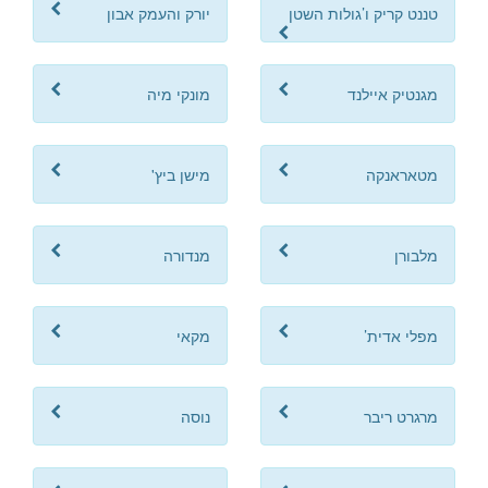
טננט קריק ו’גולות השטן
יורק והעמק אבון
מגנטיק איילנד
מונקי מיה
מטאראנקה
מישן ביץ'
מלבורן
מנדורה
מפלי אדית’
מקאי
מרגרט ריבר
נוסה