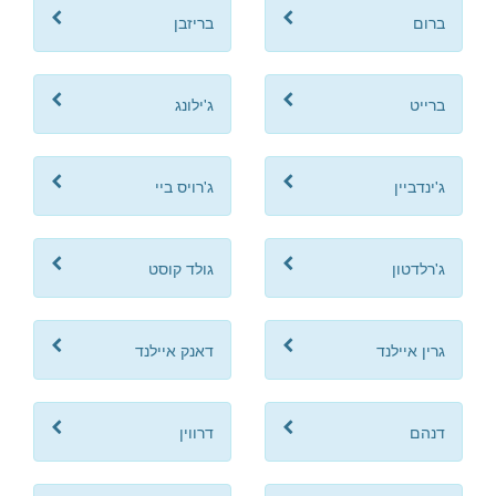
ברום
בריזבן
ברייט
ג'ילונג
ג'ינדביין
ג'רויס ביי
ג'רלדטון
גולד קוסט
גרין איילנד
דאנק איילנד
דנהם
דרווין