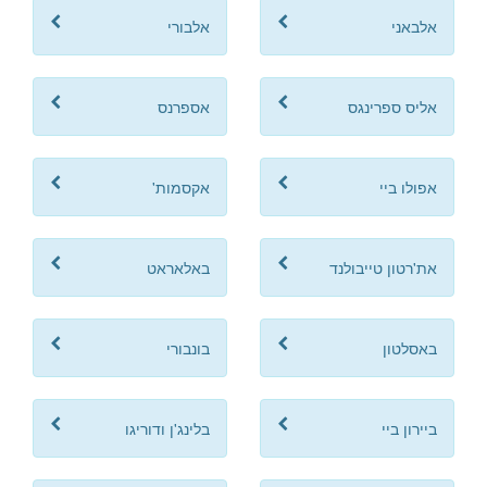
אלבאני
אלבורי
אליס ספרינגס
אספרנס
אפולו ביי
אקסמות'
את'רטון טייבולנד
באלאראט
באסלטון
בונבורי
ביירון ביי
בלינג'ן ודוריגו