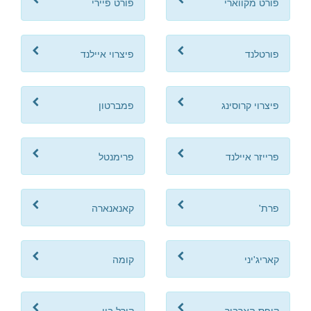
פורט מקווארי
פורט פיירי
פורטלנד
פיצרוי איילנד
פיצרוי קרוסינג
פמברטון
פרייזר איילנד
פרימנטל
פרת'
קאנאנארה
קאריג'יני
קומה
קופס הארבור
קורל ביי