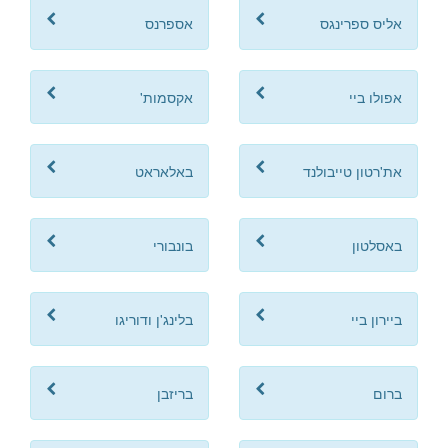
אליס ספרינגס
אספרנס
אפולו ביי
אקסמות'
את'רטון טייבולנד
באלאראט
באסלטון
בונבורי
ביירון ביי
בלינג'ן ודוריגו
ברום
בריזבן