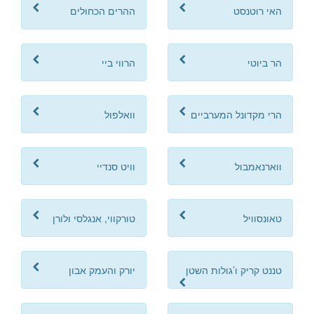
האי רוטנסט
ההרים הכחולים
הר ביוטי
הרווי ביי
הרי מקדונל המערביים
וואלפול
ווארנאמבול
וויט סנדיי
טאונסוויל
טורקווי, אנגלסי ולורן
טננט קריק ו’גולות השטן
יורק והעמק אבון