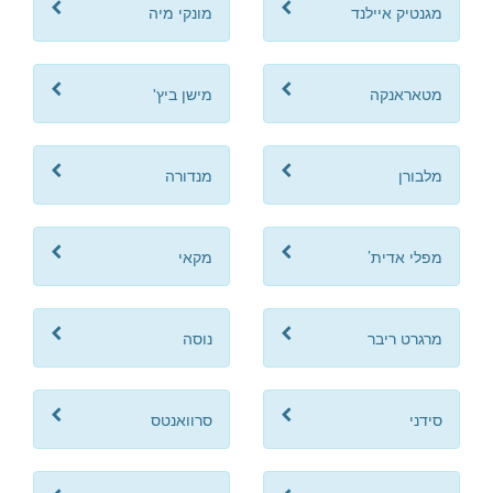
מגנטיק איילנד
מונקי מיה
מטאראנקה
מישן ביץ'
מלבורן
מנדורה
מפלי אדית’
מקאי
מרגרט ריבר
נוסה
סידני
סרוואנטס