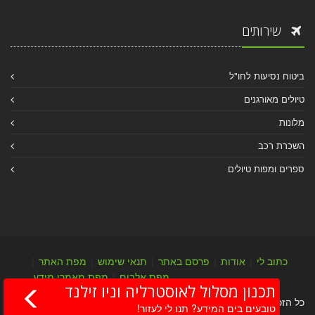
שירותים
ביטוח נסיעות לחו"ל
טיולים מאורגנים
מלונות
השכרת רכב
ספרים ומפות טיולים
כתוב לי
|
אודות
|
פרסם באתר
|
תנאי שימוש
|
מפת האתר
|
מפת אלבום
|
מפת מאמרי מידע
תכנון מסלול לאוסטרליה וניו זילנד
כל הזכויות שמורות לערן יהב © 2004-2026
טובעים בים המידע? תנו לי לעזור!