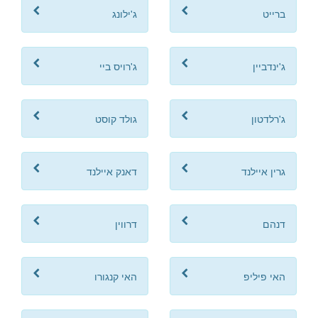
ברייט
ג'ילונג
ג'ינדביין
ג'רויס ביי
ג'רלדטון
גולד קוסט
גרין איילנד
דאנק איילנד
דנהם
דרווין
האי פיליפ
האי קנגורו