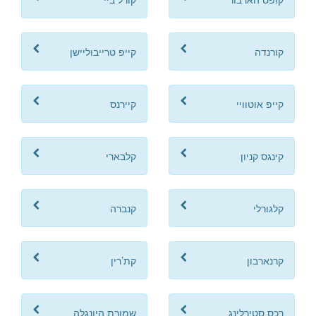
קורנדה
קייפ טרייבוליישן
קייפ אוטוויי
קיירנס
קינגס קניון
קלבארי
קלגורלי
קנברה
קרנארבון
קת’רין
רכס סטירלינג
שמורת היונגלה