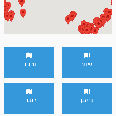
סידני
מלבורן
בריזבן
קנברה