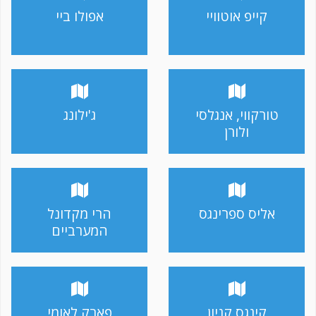
קייפ אוטוויי
אפולו ביי
טורקווי, אנגלסי
ג'ילונג
ולורן
אליס ספרינגס
הרי מקדונל
המערביים
קינגס קניון
פארק לאומי