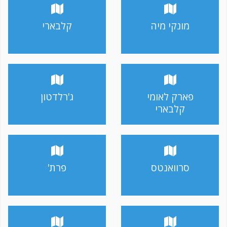
מונקי מיה
קלבארי
פארק לאומי
ג'רלדטון
קלבארי
סרוואנטס
פרת'