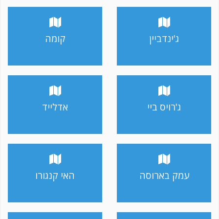
ג'ינדביין
קומה
ג'רויס ביי
אדלייד
עמק בארוסה
האי קנגורו