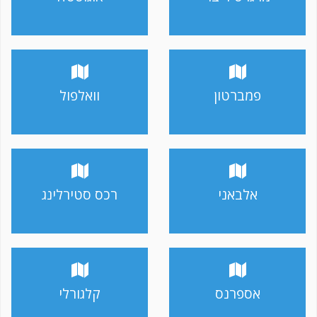
פמברטון
וואלפול
אלבאני
רכס סטירלינג
אספרנס
קלגורלי