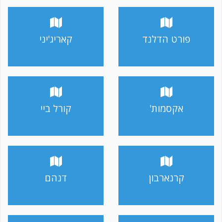
פורט הדלנד
קאריג'יני
אקסמות'
קורל ביי
קרנארבון
דנהם