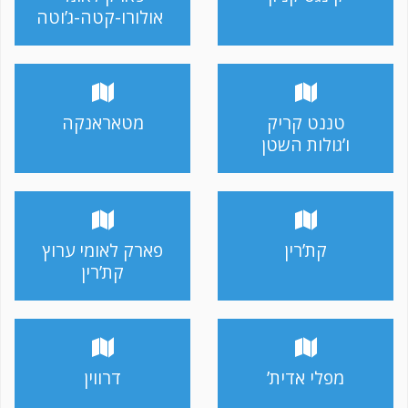
אולורו-קטה-ג’וטה
טננט קריק
מטאראנקה
ו’גולות השטן
קת’רין
פארק לאומי ערוץ
קת’רין
מפלי אדית’
דרווין