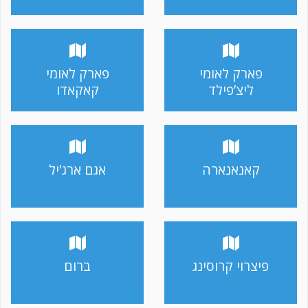
פארק לאומי
פארק לאומי
ליצ’פילד
קאקאדו
קאנאנארה
אגם ארג'יל
פיצרוי קרוסינג
ברום