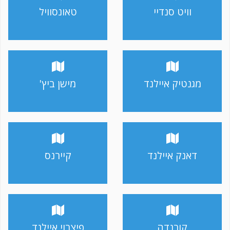
וויט סנדיי
טאונסוויל
מגנטיק איילנד
מישן ביץ'
דאנק איילנד
קיירנס
קורנדה
פיצרוי איילנד