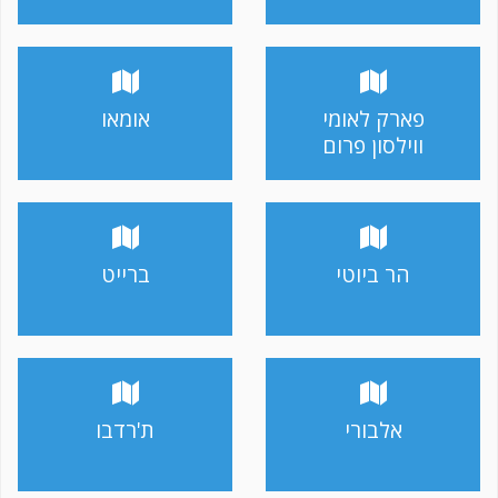
פארק לאומי
אומאו
ווילסון פרום
הר ביוטי
ברייט
אלבורי
ת'רדבו