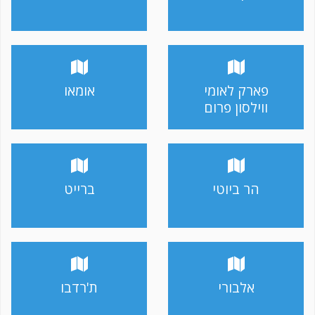
פארק לאומי
אומאו
ווילסון פרום
הר ביוטי
ברייט
אלבורי
ת'רדבו