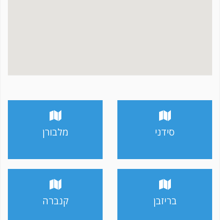
סידני
מלבורן
בריזבן
קנברה