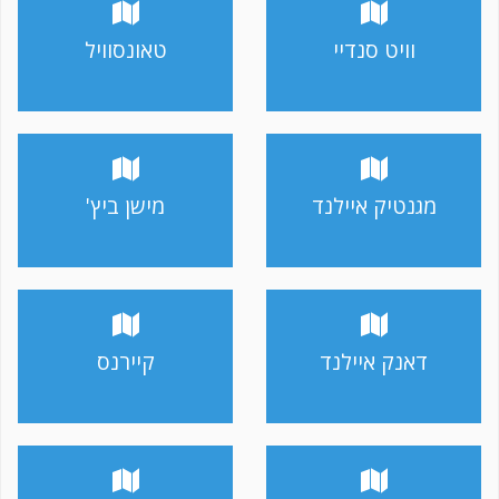
וויט סנדיי
טאונסוויל
מגנטיק איילנד
מישן ביץ'
דאנק איילנד
קיירנס