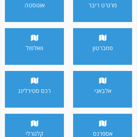
מרגרט ריבר
אוגוסטה
פמברטון
וואלפול
אלבאני
רכס סטירלינג
אספרנס
קלגורלי