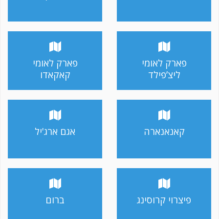
פארק לאומי
פארק לאומי
ליצ’פילד
קאקאדו
קאנאנארה
אגם ארג'יל
פיצרוי קרוסינג
ברום