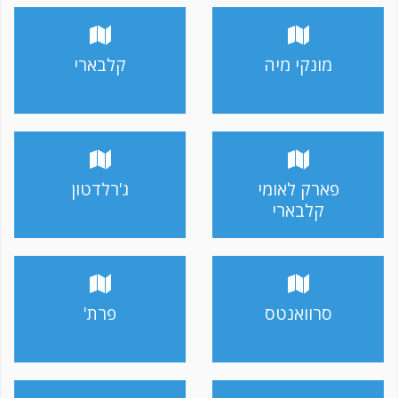
מונקי מיה
קלבארי
פארק לאומי
ג'רלדטון
קלבארי
סרוואנטס
פרת'