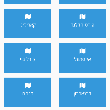
פורט הדלנד
קאריג'יני
אקסמות'
קורל ביי
קרנארבון
דנהם