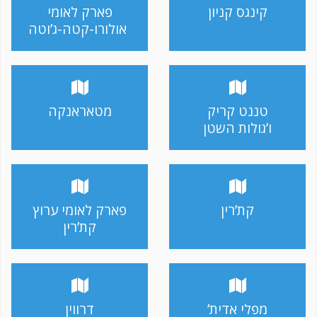
קינגס קניון
פארק לאומי
אולורו-קטה-ג’וטה
טננט קריק
מטאראנקה
ו’גולות השטן
קת’רין
פארק לאומי ערוץ
קת’רין
מפלי אדית’
דרווין