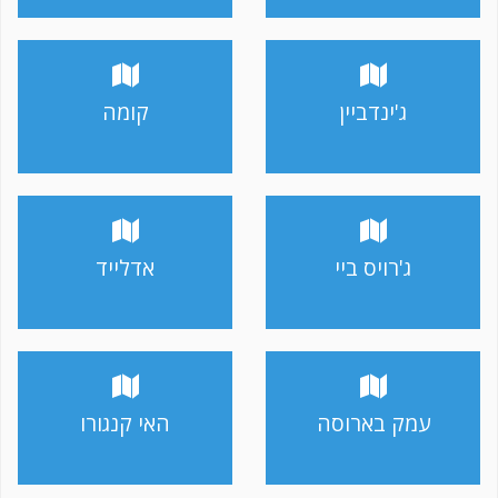
ג'ינדביין
קומה
ג'רויס ביי
אדלייד
עמק בארוסה
האי קנגורו