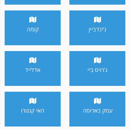
ג'ינדביין
קומה
ג'רויס ביי
אדלייד
עמק בארוסה
האי קנגורו