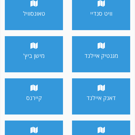
וויט סנדיי
טאונסוויל
מגנטיק איילנד
מישן ביץ'
דאנק איילנד
קיירנס