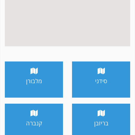
סידני
מלבורן
בריזבן
קנברה