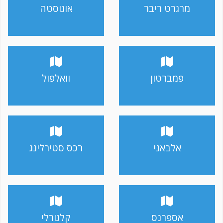
מרגרט ריבר
אוגוסטה
פמברטון
וואלפול
אלבאני
רכס סטירלינג
אספרנס
קלגורלי