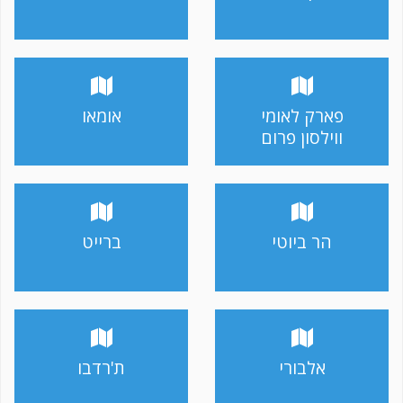
פארק לאומי
אומאו
ווילסון פרום
הר ביוטי
ברייט
אלבורי
ת'רדבו