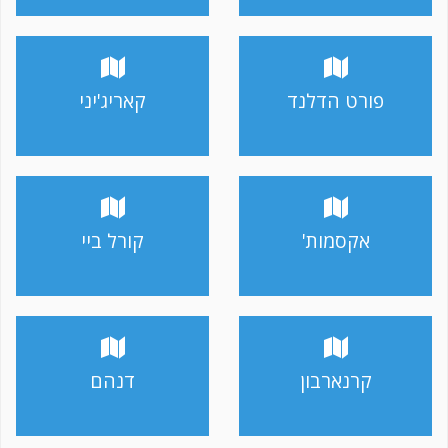
פורט הדלנד
קאריג'יני
אקסמות'
קורל ביי
קרנארבון
דנהם