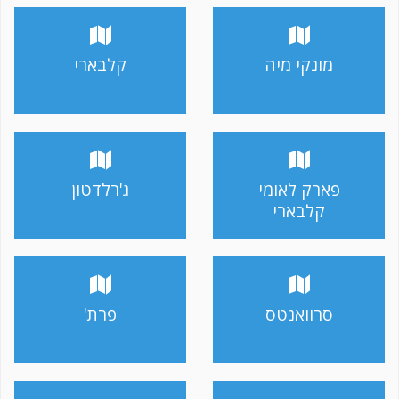
מונקי מיה
קלבארי
פארק לאומי
ג'רלדטון
קלבארי
סרוואנטס
פרת'