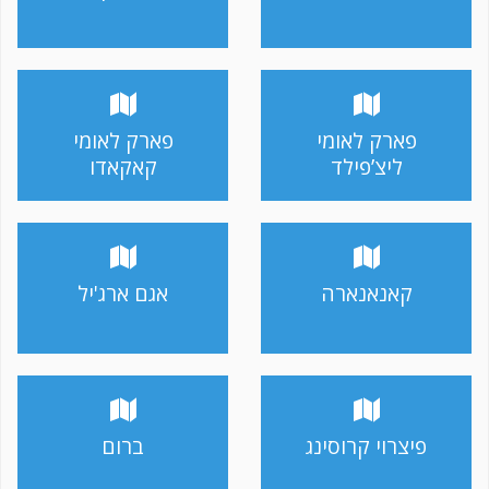
פארק לאומי
פארק לאומי
ליצ’פילד
קאקאדו
קאנאנארה
אגם ארג'יל
פיצרוי קרוסינג
ברום