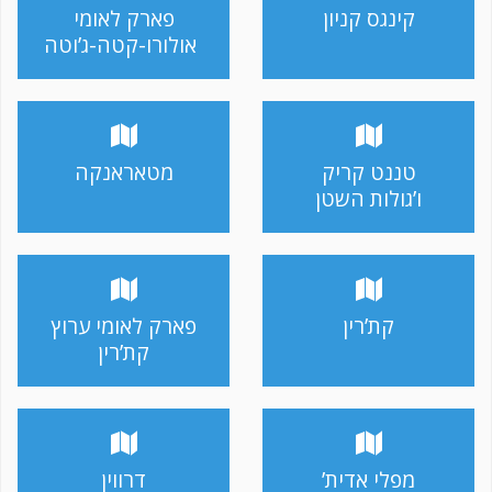
קינגס קניון
פארק לאומי
אולורו-קטה-ג’וטה
טננט קריק
מטאראנקה
ו’גולות השטן
קת’רין
פארק לאומי ערוץ
קת’רין
מפלי אדית’
דרווין