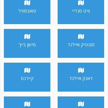
וויט סנדיי
טאונסוויל
מגנטיק איילנד
מישן ביץ'
דאנק איילנד
קיירנס