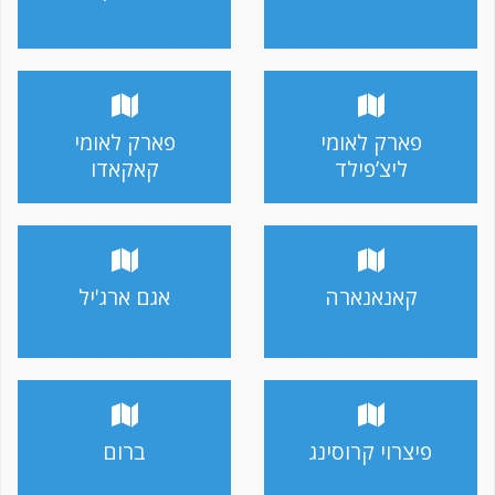
פארק לאומי
פארק לאומי
ליצ’פילד
קאקאדו
קאנאנארה
אגם ארג'יל
פיצרוי קרוסינג
ברום