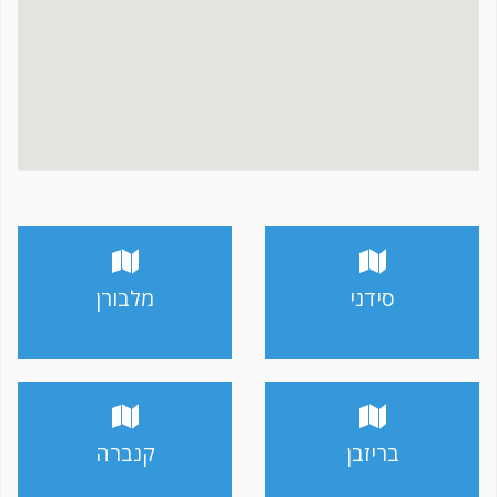
סידני
מלבורן
בריזבן
קנברה