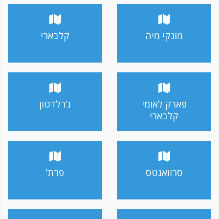
מונקי מיה
קלבארי
פארק לאומי
ג'רלדטון
קלבארי
סרוואנטס
פרת'