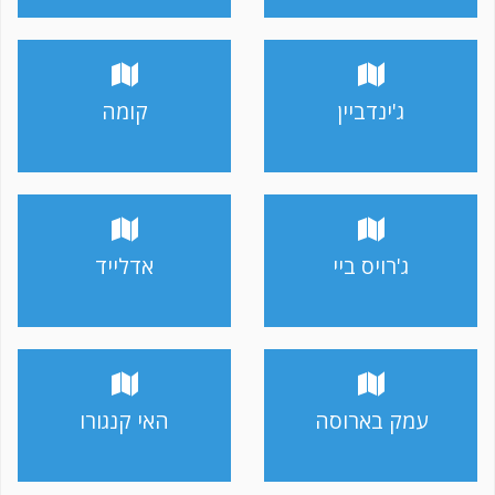
ג'ינדביין
קומה
ג'רויס ביי
אדלייד
עמק בארוסה
האי קנגורו