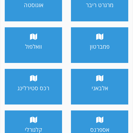
מרגרט ריבר
אוגוסטה
פמברטון
וואלפול
אלבאני
רכס סטירלינג
אספרנס
קלגורלי