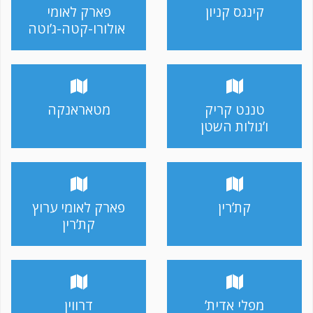
קינגס קניון
פארק לאומי
אולורו-קטה-ג’וטה
טננט קריק
מטאראנקה
ו’גולות השטן
קת’רין
פארק לאומי ערוץ
קת’רין
מפלי אדית’
דרווין