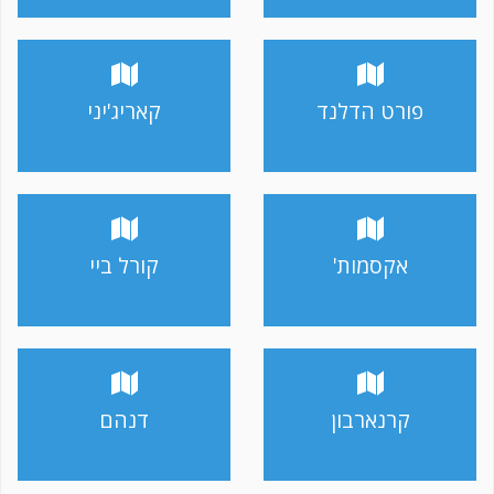
פורט הדלנד
קאריג'יני
אקסמות'
קורל ביי
קרנארבון
דנהם