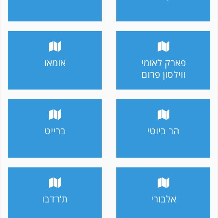
פארק לאומי
אומאו
ווילסון פרום
הר ביוטי
ברייט
אלבורי
ת'רדבו