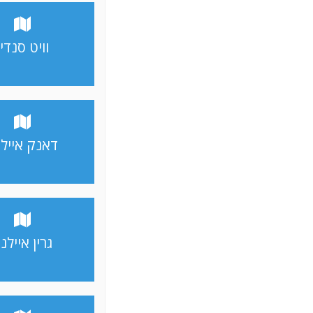
וויט סנדיי
דאנק אייל
גרין איילנ