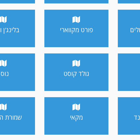
לים
פורט מקווארי
בלינג'ן ו
גולד קוסט
נוס
נד
מקאי
שמורת הי