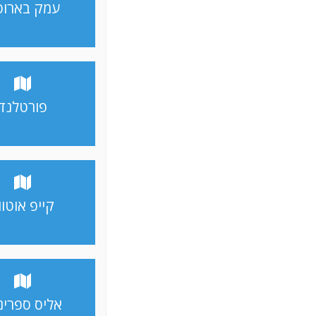
עמק בארוס
פורטלנד
קייפ אוטווי
אליס ספרינ