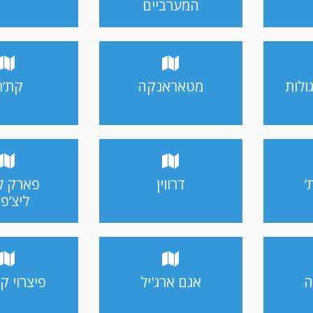
המערביים
ולות
מטאראנקה
קת’רי
’
דרווין
פארק ל
ליצ’פי
ה
אגם ארג'יל
פיצרוי קר