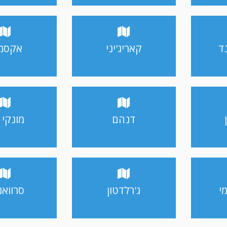
ד
קאריג'יני
אקסמו
דנהם
מונקי 
י
ג'רלדטון
סרווא