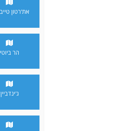
את'רטון טייב
הר ביוטי
ג'ינדביין