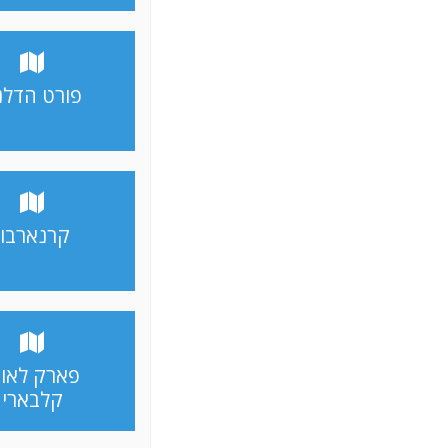
פורט הדלנ
קרנארבון
פארק לאומ
קלבארי