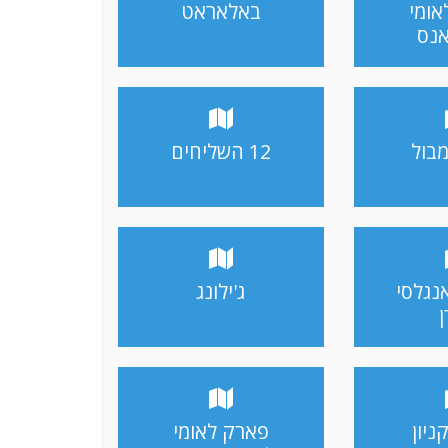
אומי
באלאראט
אנס
מבול
12 השליחים
אנגלסי
ג'ילונג
ן
ניון
פארק לאומי