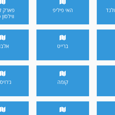
ולנד
האי פיליפ
פארק ל
ווילסון 
ברייט
אלבו
קומה
ג'רויס 