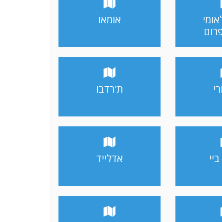
אומי
אומאו
פרום
רי
ת'רדבו
ביי
אדלייד