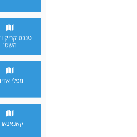
טננט קריק ו’ג
השטן
מפלי אדית
קאנאנאר