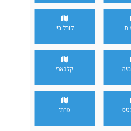
ת'
קורל ביי
מיה
קלבארי
נטס
פרת'