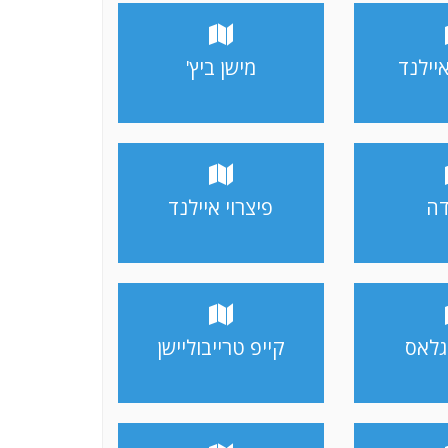
יילנד
מישן ביץ'
דה
פיצרוי איילנד
גלאס
קייפ טרייבוליישן