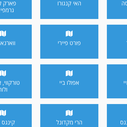
ה
האי קנגורו
פארק ל
גרמפי
פורט פיירי
ווארנא
י
אפולו ביי
טורקווי, 
ולור
גס
הרי מקדונל
קינגס ק