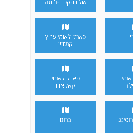
אולורו-קטה-ג’וטה
ן
פארק לאומי ערוץ
קת’רין
אומי
פארק לאומי
לד
קאקאדו
וסינג
ברום