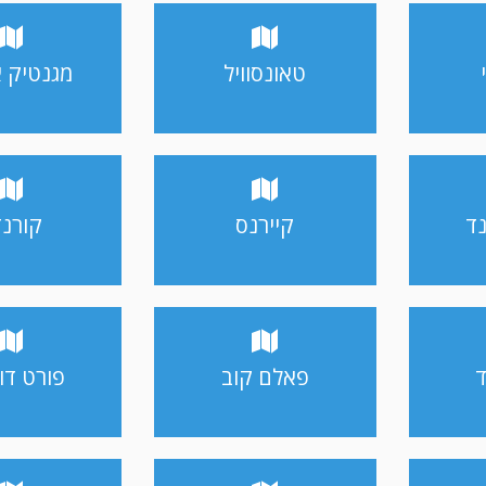
טאונסוויל
מגנטיק א
נד
קיירנס
קורנ
ד
פאלם קוב
פורט דו