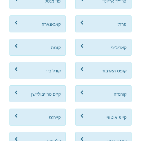
פרייזר איילנד
פרימנטל
פרת'
קאנאנארה
קאריג'יני
קומה
קופס הארבור
קורל ביי
קורנדה
קייפ טרייבוליישן
קייפ אוטוויי
קיירנס
קינגס קניון
קלבארי