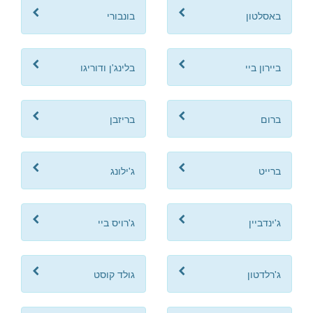
באסלטון
בונבורי
ביירון ביי
בלינג'ן ודוריגו
ברום
בריזבן
ברייט
ג'ילונג
ג'ינדביין
ג'רויס ביי
ג'רלדטון
גולד קוסט