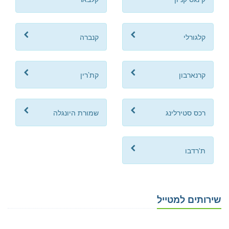
קלגורלי
קנברה
קרנארבון
קת’רין
רכס סטירלינג
שמורת היונגלה
ת'רדבו
שירותים למטייל