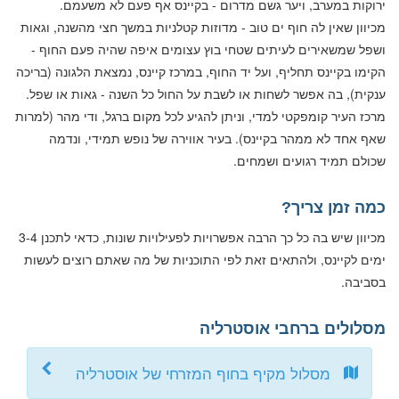
ירוקות במערב, ויער גשם מדרום - בקיינס אף פעם לא משעמם.
מכיוון שאין לה חוף ים טוב - מדוזות קטלניות במשך חצי מהשנה, וגאות
ושפל שמשאירים לעיתים שטחי בוץ עצומים איפה שהיה פעם החוף -
הקימו בקיינס תחליף, ועל יד החוף, במרכז קיינס, נמצאת הלגונה (בריכה
ענקית), בה אפשר לשחות או לשבת על החול כל השנה - גאות או שפל.
מרכז העיר קומפקטי למדי, וניתן להגיע לכל מקום ברגל, ודי מהר (למרות
שאף אחד לא ממהר בקיינס). בעיר אווירה של נופש תמידי, ונדמה
שכולם תמיד רגועים ושמחים.
כמה זמן צריך?
מכיוון שיש בה כל כך הרבה אפשרויות לפעילויות שונות, כדאי לתכנן 3-4
ימים לקיינס, ולהתאים זאת לפי התוכניות של מה שאתם רוצים לעשות
בסביבה.
מסלולים ברחבי אוסטרליה
מסלול מקיף בחוף המזרחי של אוסטרליה