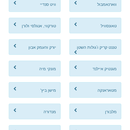
ווארנאמבול
וויט סנדיי
טאונסוויל
טורקווי, אנגלסי ולורן
טננט קריק ו’גולות השטן
יורק והעמק אבון
מגנטיק איילנד
מונקי מיה
מטאראנקה
מישן ביץ'
מלבורן
מנדורה