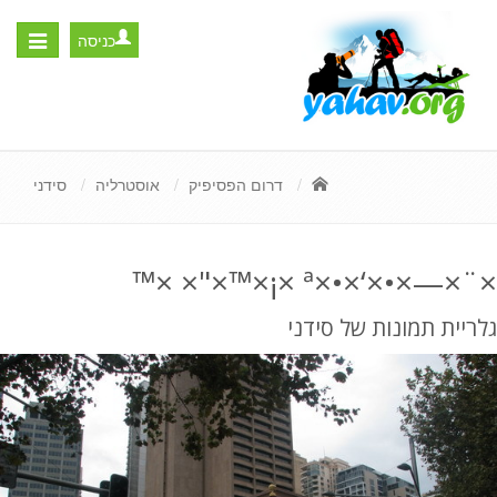
כניסה
Toggle
igation
דרום הפסיפיק
אוסטרליה
סידני
×¨×—×•×‘×•×ª ×¡×™×"× ×™
גלריית תמונות של סידני