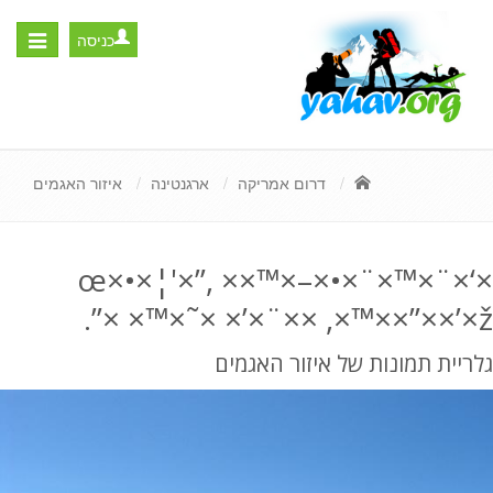
כניסה
Toggle
igation
דרום אמריקה
ארגנטינה
איזור האגמים
×‘×¨×™×œ×•×¦'×”, ××™×–×•×¨
×”××’×ž×™×, ××¨×’× ×˜×™× ×”.
גלריית תמונות של איזור האגמים