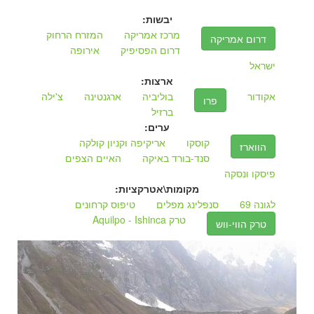
יבשות:
מרכז אמריקה
המזרח הרחוק
דרום אמריקה
דרום הפסיפיק
אירופה
ישראל
ארצות:
אקודור
בוליביה
ארגנטינה
צ'ילה
פרו
ברזיל
ערים:
קוסקו
אריקיפה וקניון קולקה
הווארז
סנד-בורד באיקה
האיים הצפים
פיסקו ונסקה
מקומות\אטרקציות:
לגונה 69
סנפלינג מפלים
טיפוס קרחונים
טרק Aquilpo - Ishinca
טרק הווי-ווש