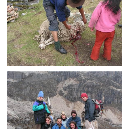
×¡×— ×¤×¨×•, ×˜×¨×§ ×”×•×•×™-×•×•×©, ×”×•×•××¨×–.