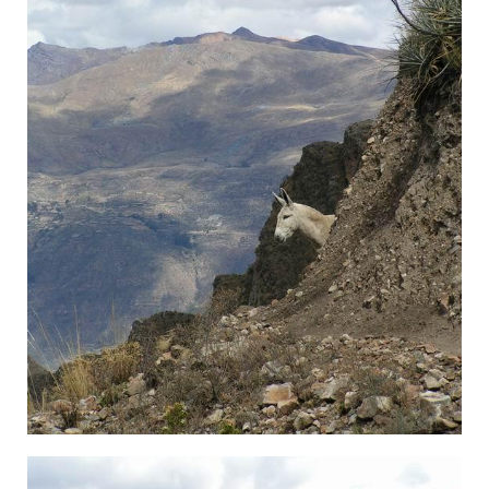
×—×Ž×•×¨ ×Ž×‘×¦×‘×¥, ×˜×¨×§ ×”×•×•×™-×•×•×©, ×¤×¨×•.