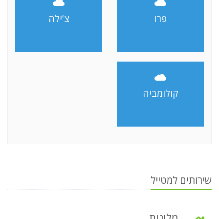
פרו
צ'ילה
קולומביה
שירותים למטייל
מלונות