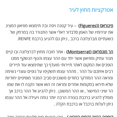
אטרקציות מחוץ לעיר
פיגוראס ((Figueres)
– עיר קטנה ויפה ובה תימצאו מוזיאון המציג
את יצירותיו של האמן סלבדור דאלי אשר התגורר בה במרחק של
כשעתיים מברצלונה ברכב , ניתן גם להגיע ברכבת RENFE.
הר מונסראט (Montserrat)
- אתר חובה מחוץ לברצלונה ובו קיים
מנזר עתיק ומוזיאון אשר יחד עם ההר עצמו והנוף הנשקף ממנו
הופכים את המקום לאתר תיירותי מועדף כך שתימצאו עוד תיירים
רבים איתכם על ההר . מההר עצמו תשקיפו על נופים עוצרי נשימה
ומראה ההר המזדקר כחודים משוננים סביב המנזר מוסיפים יחודיות
שלא תיראו במקומות אחרים ומראה זה הוא אשר הקנה לו את שמו
הר שיני המישור , או ההר המשונן . ניתן להגיע אל ההר ברכב אך
מומלץ להגיע ברכבת בצורה הרבה יותר נוחה ויעילה אל ההר עצמו
ניתן לעלות ברכבל או ברכבת הקלה .
קוסטה ברווה (החוף הפראי )
- זוהי רצועת חוף סלעית ארוכה ויפה