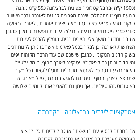
(כ150 ק"מ )בחבל קטלוניה צפונית לברצלונה כ55 ק"מ ממנה ,
רצועת חוף זו מתפתלת ויוצרת מפרצים קטנים לאורכה ובכך משווים
למקום מראה פראי וכאילו גזור מאיזו יצירת אומנות , לאורך הרצועה
פזורי כפרי דייגים ואזורים עתיקים לצד עיירות נופש ובתי מלון וכמובן
איזור מיוחד זה מושך אליו תיירים רבים. מומלץ להכנס לעיירות
הפרושות לאורכה וכן לבקר בנמל פאלמוס אשר בו ניתן לקנות דגים
בשוק הדגים המקומי . כמובן שישנם שם עוד הרבה מקומות יפים
ומיוחדים וניתן גם לצאת לשייט קצר לאורך החוף. מומלץ לטייל
באיזור זה עם רכב כך לא תהיו מוגבלים ותוכלו לעצור בכל מקום
שתחפצו לאורך החוף , ניתן גם להגיע ברכבת , טיול מאורגן או
באוטובוס .זהו טיול יומי אך ניתן גם להאריך אותו ליומיים שלושה .
אטרקציות לילדים בברצלונה ובקרבתה
אם בחרתם לנסוע עם המשפחה אז גם לילדים תוכלו למצוא
תעסוקה מעניינת בברצלונה או בסביבתה הקרובה .