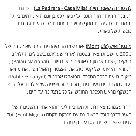
לה פדררה קאסה מילה (La Pedrera - Casa Mila)
- כן גם
המבנה המיוחד הזה תוכנן ע"י גאודי כמובן וגם הוא מדהים ביותר
.מהגג תוכלו ליהנות מנוף מרשים ובתוכו תוכלו לראות עבודות
נוספות של גאודי .
מונטז`ואיק (Montjuïc)
-או בשמו הר היהודים המתנשא לגובה של
כ 200 מ' שם תמצאו בפסגה (אחרי שעליתם בשבילים התלולים
במקצת ) את הארמון הלאומי הפלאו נסיונל (Palau Nacional) ,
המוזיאון הלאומי של קטלוניה, את האצטדיון האולימפי , את מוזיאון
ז'אן מירו את הכפר הספרדי הפואבלו אספניול (Poble Espanyol) -
ועוד כמה דברים מעניינים , מקום ירוק ויפיפה ,שלא לדבר על הנוף
הנשקף מראש הפסגה החולש על כל ברצלונה עד הים .
ההר עצמו נמצא דרומית מערבית לעיר והוא אחד מהפנינות של
העיר בדרך תוכלו לראות גם את מזרקת הקסם (Font Migica) ועוד
גנים יפיפיים שריח הטבע נודף מהם .