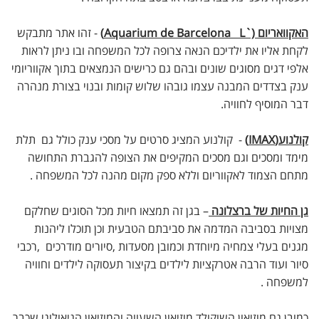
האקוואריום (`Aquarium de Barcelona L)
- זהו אתר מתבקש
לקחת אליו את ילדיכם הנאה צרופה לכל המשפחה ובו ניתן לראות
אלפי דגים מסוגים שונים ובהם גם כרישים הנמצאים בתוך אקווריומי
ענק בצדדים המבנה עצמו גובהו שלוש קומות ובנוי בצורת מנהרה
דבר המוסיף לחוויה.
קולנוע(IMAX)
- קולנוע המציג סרטים על מסכי ענק כולל גם תלת
מימד ומסכים וגם מסכים המקיפים את הצופה להגברת התחושה
מתחם הצמוד לאקווריום וללא ספק מקום מהנה לכל המשפחה .
גן החיות של ברצלונה
– בגן זה תמצאו חיות מכל הסוגים שחלקם
מצויות בסביבה המדמה את סביבתם הטבעית וכן תוכלו ליהנות
מגנים בעלי צמחיה מיוחדת וכמובן מסעדות ,סיורים מודרכים ,רכבי
סיור ועוד הרבה אטרקציות לילדים בקיצור תעסוקה לילדים וחוויה
למשפחה .
כמובן גם מוזיאון השוקולד מוזיאון השעווה והמוזיאון הגיאולוגי שכבר