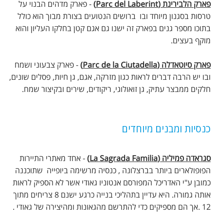
פארק הלבירינת (Parc del Laberint)
- פארק מדהים הבנוי על
טרסות בסגנון מיוחד ובו ברושים הנטועים בצורת מבוך הוא כולל
בתוכו מספר גנים בפארק זה ישנו גם אגם קטן בחלקו העליון והוא
מוקף בעצים.
פארק סיוטאדלה (Parc de la Ciutadella)
- פארק צבעוני ושמח
ובו יש הרבה דברים לראות כגון מזרקה, אגם, גן חיות, פסלים שונים,
חלקים ממבצר עתיק, גן זואולוגי, ריקודים, שירים ובקיצור שמח.
כנסיות ומבנים מיוחדים
סגראדה פמיליה (La Sagrada Familia)
- אחד מאתרי התיירות
הפופולארים ביותר בברצלונה , כנסיה מרשימה ביופייה שתוכננה
כמובן ע"י האדריכל המפורסם אנטוניו גאודי אשר לא הספיק לראות
אותה גמורה. היא עדיין בתהליכי בנייה כרגע ישנם 8 צריחים מתוך
12 .אך הם מספיקים כדי להתרשם מהגאונות ומהיצירה של גאודי .