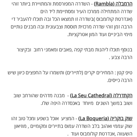
הרמבלה (Rambla)
- השדרה המפורסמת והמתויירת ביותר זוהי
שדרה המתחילה ממרכז העיר ומסתיימת ליד הים
(אנדרטת קולומבוס )בשדרה זו תמצאו הכל ובה תוכלו להעביר די
הרבה זמן זוהי שדרה מרכזית תוססת וצבעונית ובה מבנים גותיים
מימי הביניים ועוד המון אטרקציות.
בנוסף תוכלו ליהנות מבתי קפה ,פאבים ומאמני רחוב ובקיצור
הרבה צבע .
טיפ קטן : המחירים יקרים (לתיירים) ותשמרו על החפצים כיוון שיש
הרבה כייסים.
הקתדרלה (La Seu Cathedral)
- מבנה מדהים שהורחב שוב
ושוב במשך השנים מיוחד באכסדרה היפה שלו.
שוק בוקריה (La Boqueria)
- המציע אוכל בשפע ומכל טוב זהו
שוק עממי ואהוב בלב השדרה עמוס בתיירים ומקומיים , מוזיאון
השעווה ,אנדרטת קולומבוס ועוד .