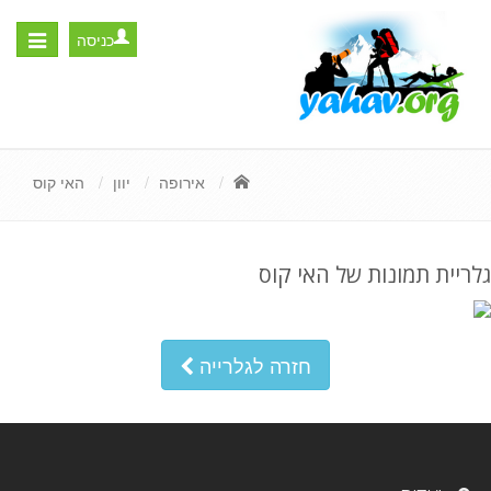
כניסה
Toggle
igation
אירופה
יוון
האי קוס
גלריית תמונות של האי קוס
חזרה לגלרייה