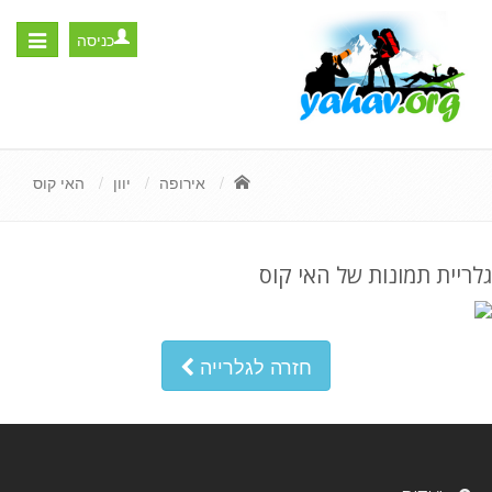
כניסה
Toggle
igation
אירופה
יוון
האי קוס
גלריית תמונות של האי קוס
חזרה לגלרייה