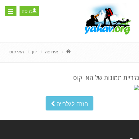
כניסה
Toggle
igation
אירופה
יוון
האי קוס
גלריית תמונות של האי קוס
חזרה לגלרייה